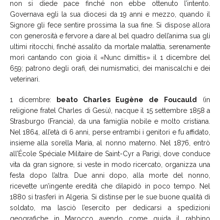
non si diede pace finché non ebbe ottenuto l’intento.
Governava egli la sua diocesi da 19 anni e mezzo, quando il
Signore gli fece sentire prossima la sua fine. Si dispose allora
con generosità e fervore a dare al bel quadro dell’anima sua gli
ultimi ritocchi, finché assalito da mortale malattia, serenamente
morì cantando con gioia il «Nunc dimittis» il 1 dicembre del
659; patrono degli orafi, dei numismatici, dei maniscalchi e dei
veterinari.
1 dicembre:
beato Charles Eugène de Foucauld
(in
religione fratel Charles di Gesù), nacque il 15 settembre 1858 a
Strasburgo (Francia), da una famiglia nobile e molto cristiana.
Nel 1864, all’età di 6 anni, perse entrambi i genitori e fu affidato,
insieme alla sorella Maria, al nonno materno. Nel 1876, entrò
all’École Spéciale Militaire de Saint-Cyr a Parigi, dove conduce
vita da gran signore, si veste in modo ricercato, organizza una
festa dopo l’altra. Due anni dopo, alla morte del nonno,
ricevette un’ingente eredità che dilapidò in poco tempo. Nel
1880 si trasferì in Algeria. Si distinse per le sue buone qualità di
soldato, ma lasciò l’esercito per dedicarsi a spedizioni
geografiche in Marocco avendo come guida il rabbino