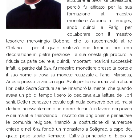
attitudine ai lavori di cesellatura,
perciò fu affidato per la sua
formazione al maestro
monetiere Abbone a Limoges;
andò quindi a Parigi per
collaborare con il maestro
tesoriere merovingio Bobone, che lo raccomandò al re
Clotario II, per il quale realizzò due troni in oro con
decorazione in pietre preziose. La sua onestà gli procurò la
fiducia da parte del re e, quindi, importanti incarichi successivi:
infatti, a partire dal 625, fu maestro monetiere presso la corte e
il suo nome si trova su monete realizzate a Parigi, Marsiglia,
Arles e presso la zecca regia. Avuti per le mani una volta alcuni
libri della Sacra Scrittura se ne innamorò talmente, che quando
aveva un pò di tempo libero lo dedicava alla lettura dei libri
santi. Delle ricchezze ricevute egli nulla conservò per sé, ma si
dedicò incessantemente ad opere di carità in favore dei poveri
e dei malati e finanziando il riscatto dei prigionieri e per aiutare
le comunità religiose, finanziò la costruzione di numerose
chiese e nel 632 fondò un monastero a Solignac, a capo del
quale pose l’abate Remaclo. L’attività principale di Eligio si