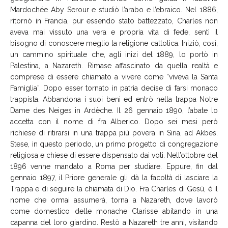
Mardochée Aby Serour e studiò l’arabo e l’ebraico. Nel 1886,
ritornò in Francia, pur essendo stato battezzato, Charles non
aveva mai vissuto una vera e propria vita di fede, sentì il
bisogno di conoscere meglio la religione cattolica. Iniziò, così,
un cammino spirituale che, agli inizi del 1889, lo portò in
Palestina, a Nazareth. Rimase affascinato da quella realtà e
comprese di essere chiamato a vivere come “viveva la Santa
Famiglia”. Dopo esser tornato in patria decise di farsi monaco
trappista. Abbandona i suoi beni ed entrò nella trappa Notre
Dame des Neiges in Ardèche. Il 26 gennaio 1890, l’abate lo
accetta con il nome di fra Alberico. Dopo sei mesi però
richiese di ritirarsi in una trappa più povera in Siria, ad Akbes.
Stese, in questo periodo, un primo progetto di congregazione
religiosa e chiese di essere dispensato dai voti. Nell’ottobre del
1896 venne mandato a Roma per studiare. Eppure, fin dal
gennaio 1897, il Priore generale gli dà la facoltà di lasciare la
Trappa e di seguire la chiamata di Dio. Fra Charles di Gesù, è il
nome che ormai assumerà, torna a Nazareth, dove lavorò
come domestico delle monache Clarisse abitando in una
capanna del loro giardino. Restò a Nazareth tre anni, visitando