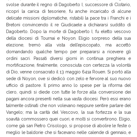
svolse durante il regno di Dagoberto I, successore di Clotario,
ricoprì la carica di tesoriere, fu anche incaricato di alcune
delicate missioni diplomatiche, ristabilì la pace tra i Franchi e i
Bretoni convincendo il re Giudicaele a dichiararsi suddito di
Dagoberto. Dopo la morte di Dagoberto I, fu eletto vescovo
della diocesi di Tournai e Noyon. Eligio sorpreso della sua
elezione, tremò alla vista dell’episcopato, ma accettò
domandando qualche tempo per prepararsi a ricevere gli
ordini sacri. Passati diversi giorni in continua preghiera e
mortificazione, finalmente, conosciuta con certezza la volontà
di Dio, venne consacrato il 13 maggio 641a Rouen. Si portò alla
sede di Noyon, ove si dedicò con zelo e fervore al suo nuovo
ufficio di pastore. Il primo anno lo spese per la riforma del
clero, quindi si diede con tutte le forze alla conversione dei
pagani ancora presenti nella sua vasta diocesi. Però essi erano
talmente ostinati che non volevano neppure sentire parlare del
Vangelo; ma la carità del Vescovo, la sua fortezza e la sua
soavità commossero quei cuori, e molti si convertirono. Eligio,
come già san Pietro Crisologo, si propose di abolire le feste o
meglio le baldorie che si facevano nelle calende di gennaio, e