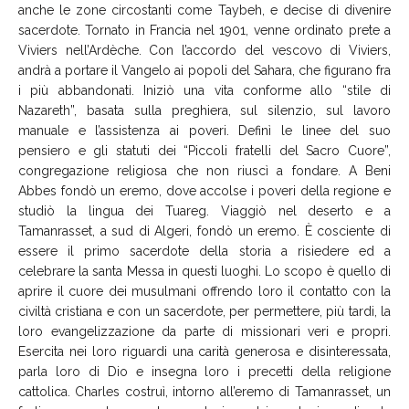
anche le zone circostanti come Taybeh, e decise di divenire
sacerdote. Tornato in Francia nel 1901, venne ordinato prete a
Viviers nell’Ardèche. Con l’accordo del vescovo di Viviers,
andrà a portare il Vangelo ai popoli del Sahara, che figurano fra
i più abbandonati. Iniziò una vita conforme allo “stile di
Nazareth”, basata sulla preghiera, sul silenzio, sul lavoro
manuale e l’assistenza ai poveri. Definì le linee del suo
pensiero e gli statuti dei “Piccoli fratelli del Sacro Cuore”,
congregazione religiosa che non riuscì a fondare. A Beni
Abbes fondò un eremo, dove accolse i poveri della regione e
studiò la lingua dei Tuareg. Viaggiò nel deserto e a
Tamanrasset, a sud di Algeri, fondò un eremo. È cosciente di
essere il primo sacerdote della storia a risiedere ed a
celebrare la santa Messa in questi luoghi. Lo scopo è quello di
aprire il cuore dei musulmani offrendo loro il contatto con la
civiltà cristiana e con un sacerdote, per permettere, più tardi, la
loro evangelizzazione da parte di missionari veri e propri.
Esercita nei loro riguardi una carità generosa e disinteressata,
parla loro di Dio e insegna loro i precetti della religione
cattolica. Charles costruì, intorno all’eremo di Tamanrasset, un