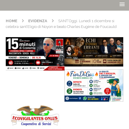
HOME
EVIDENZA
SANT’Oggi. Lunedì 1 dicembre si
celebra sant’Eligio di Noyon e beato Charles Eugène de Foucauld