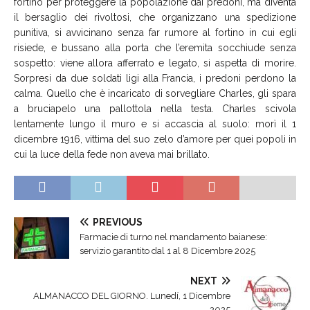
fortino per proteggere la popolazione dai predoni, ma diventa
il bersaglio dei rivoltosi, che organizzano una spedizione
punitiva, si avvicinano senza far rumore al fortino in cui egli
risiede, e bussano alla porta che l’eremita socchiude senza
sospetto: viene allora afferrato e legato, si aspetta di morire.
Sorpresi da due soldati ligi alla Francia, i predoni perdono la
calma. Quello che è incaricato di sorvegliare Charles, gli spara
a bruciapelo una pallottola nella testa. Charles scivola
lentamente lungo il muro e si accascia al suolo: morì il 1
dicembre 1916, vittima del suo zelo d’amore per quei popoli in
cui la luce della fede non aveva mai brillato.
PREVIOUS
Farmacie di turno nel mandamento baianese:
servizio garantito dal 1 al 8 Dicembre 2025
NEXT
ALMANACCO DEL GIORNO. Lunedí, 1 Dicembre
2025