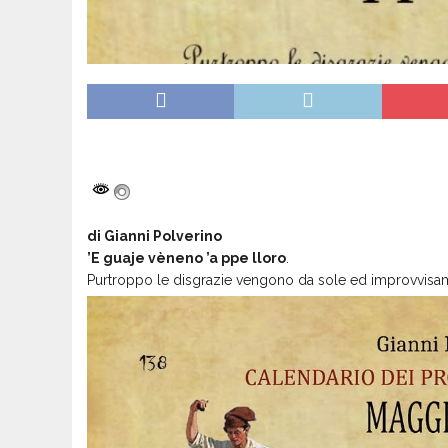
di Gianni Polverino
’E guaje vèneno ’a ppe lloro
.
Purtroppo le disgrazie vengono da sole ed improvvisame