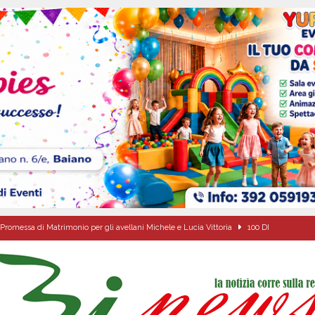
Promessa di Matrimonio per gli avellani Michele e Lucia Vittoria
100 DI
anta Filomena”: il racconto di una devozione che unisce un’intera comunità