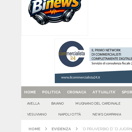
[ 06/08/2026 ]
Baiano festeggia i 90 anni del Pr
famiglia.
100 DI QUESTI GIORNI
[ 06/08/2026 ]
‘O PRUVERBIO D’ ‘O JUORNO. Gi
[ 06/08/2026 ]
ALMANACCO DEL GIORNO. Giove
[ 06/08/2026 ]
SANT’Oggi. Giovedì 6 agosto si 
[ 29/08/2025 ]
SANT’Oggi. Venerdì 29 agosto la 
HOME
POLITICA
CRONACA
ATTUALITA’
SPO
AVELLA
BAIANO
MUGNANO DEL CARDINALE
VESUVIANO
NAPOLI CITTÀ
NEWS CAMPANIA
HOME
EVIDENZA
‘O PRUVERBIO D’ ‘O JUORN