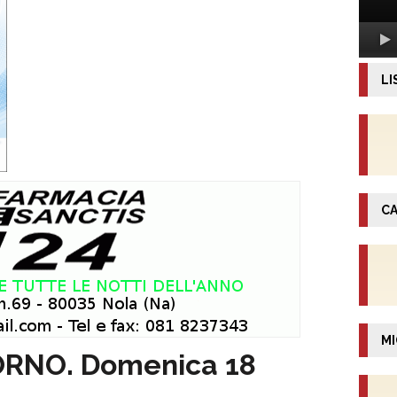
LI
CA
MI
ORNO. Domenica 18