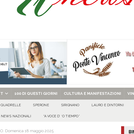
of. Dott. Salvatore Vasco: un traguardo speciale circondato dall’affetto della
ovedì 6 agosto 2026
ALMANACCO
dí, 6 Agosto 2026
ALMANACCO
celebra la Trasfigurazione del Signore e sant’Ormisda
EVIDENZA
chiesa celebra il Martirio di san Giovanni Battista e santa Sabina
EVIDENZA
RT
100 DI QUESTI GIORNI
CULTURA E MANIFESTAZIONI
VI
QUADRELLE
SPERONE
SIRIGNANO
LAURO E DINTORNI
NEWS NAZIONALI
“A VOCE D’ ‘O TIEMPO”
O. Domenica 18 maggio 2025
BI