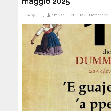
maggio 2025
18/05/2025
binews.it
EVIDENZA
,
Il Proverbio del 