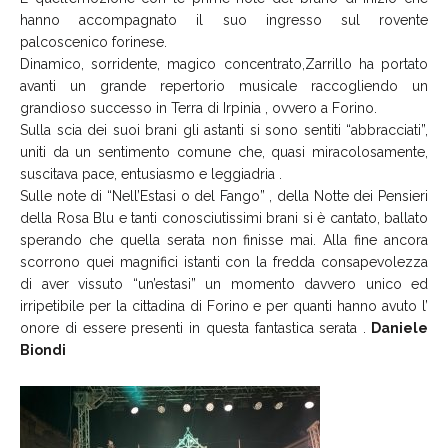
hanno accompagnato il suo ingresso sul rovente
palcoscenico forinese.
Dinamico, sorridente, magico concentrato,Zarrillo ha portato
avanti un grande repertorio musicale raccogliendo un
grandioso successo in Terra di Irpinia , ovvero a Forino.
Sulla scia dei suoi brani gli astanti si sono sentiti “abbracciati”,
uniti da un sentimento comune che, quasi miracolosamente,
suscitava pace, entusiasmo e leggiadria .
Sulle note di “Nell’Estasi o del Fango” , della Notte dei Pensieri
della Rosa Blu e tanti conosciutissimi brani si è cantato, ballato
sperando che quella serata non finisse mai. Alla fine ancora
scorrono quei magnifici istanti con la fredda consapevolezza
di aver vissuto “un’estasi” un momento davvero unico ed
irripetibile per la cittadina di Forino e per quanti hanno avuto l’
onore di essere presenti in questa fantastica serata .
Daniele
Biondi