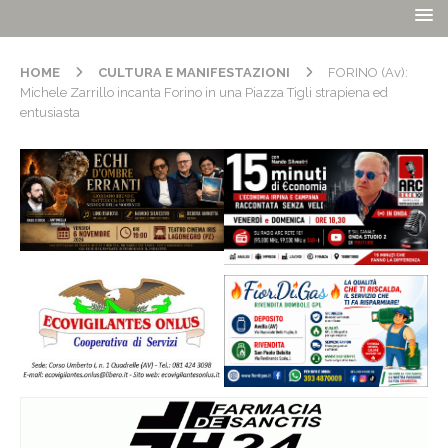
HOME
CULTURA E MANIFESTAZIONI
FORINO (Av):
Michele Zarrillo incanta Forino in una Piazza Tigli strapiena ed
entusiasta