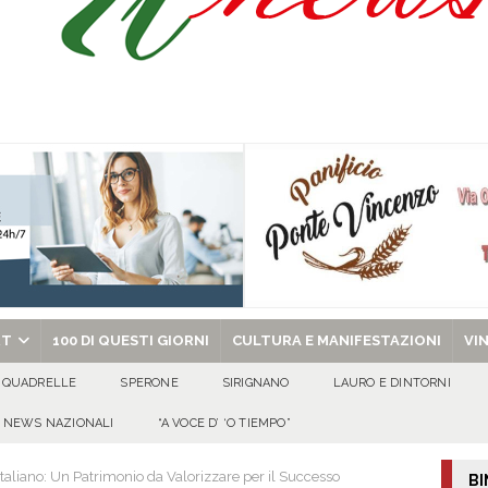
a nel giorno di Santa Filomena: muore il 60enne Carmine Colucci
arlo III: l’appello della famiglia per ritrovarlo
AVELLA
one disabili
AVELLA
chiesa celebra il Martirio di san Giovanni Battista e santa Sabina
EVIDENZA
RT
100 DI QUESTI GIORNI
CULTURA E MANIFESTAZIONI
VI
QUADRELLE
SPERONE
SIRIGNANO
LAURO E DINTORNI
NEWS NAZIONALI
“A VOCE D’ ‘O TIEMPO”
 Italiano: Un Patrimonio da Valorizzare per il Successo
BI