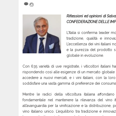
Riflessioni ed opinioni di Sal
CONFEDERAZIONE DELLE IMP
L’Italia si conferma leader m
tradizione, qualità e innov
L’eccellenza dei vini italiani 
e la purezza del prodotto s
globale in evoluzione.
Con 635 varietà di uve registrate, i viticoltori italiani 
rispondendo così alle esigenze di un mercato globale 
accedere a nuovi mercati, e i vini italiani, con la lo
soddisfare una vasta gamma di preferenze dei consumat
Mentre le radici della viticoltura italiana affondan
fondamentale nel mantenere la rilevanza del vino it
all’avanguardia per la vinificazione e la distribuzione,
vino italiano unico. L’equilibrio tra tradizione e inno