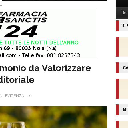
LI
rimonio da Valorizzare
CA
itoriale
NI
,
EVIDENZA
0
MI