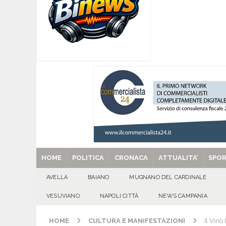
CASERTANA
[ 09/08/2026 ]
Mugnano del Cardinale, tragedi
ATTUALITA'
[ 09/08/2026 ]
Avella, cucciolo smarrito in via C
[ 09/08/2026 ]
L’estate per le famiglie con pers
[ 29/08/2025 ]
SANT’Oggi. Venerdì 29 agosto la 
HOME
POLITICA
CRONACA
ATTUALITA’
SPO
AVELLA
BAIANO
MUGNANO DEL CARDINALE
VESUVIANO
NAPOLI CITTÀ
NEWS CAMPANIA
HOME
CULTURA E MANIFESTAZIONI
Il Vino