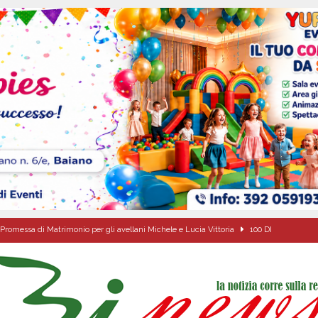
Promessa di Matrimonio per gli avellani Michele e Lucia Vittoria
100 DI
’appello per ritrovarlo
ATTUALITA'
 a Cancello ed Arnone: filiera bufalina solida ed in crescita continua
AREA