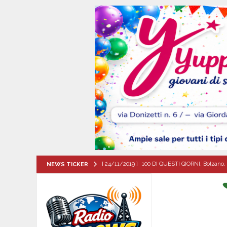
[ 24/11/2019 ]
100 DI QUESTI GIORNI. Bolzano, 
NEWS TICKER
QUESTI GIORNI
[ 09/08/2026 ]
Baiano, smarrito un Chihuahua: l
[ 09/08/2026 ]
Festa della Mozzarella di Bufala