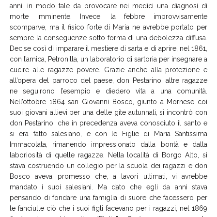
anni, in modo tale da provocare nei medici una diagnosi di
morte imminente. Invece, la febbre improvvisamente
scomparve, ma il fisico forte di Maria ne avrebbe portato per
sempre la conseguenze sotto forma di una debolezza diffusa.
Decise così di imparare il mestiere di sarta e di aprire, nel 1861,
con l’amica, Petronilla, un laboratorio di sartoria per insegnare a
cucire alle ragazze povere. Grazie anche alla protezione e
all’opera del parroco del paese, don Pestarino, altre ragazze
ne seguirono l’esempio e diedero vita a una comunità.
Nell’ottobre 1864 san Giovanni Bosco, giunto a Mornese coi
suoi giovani allievi per una delle gite autunnali, si incontrò con
don Pestarino, che in precedenza aveva conosciuto il santo e
si era fatto salesiano, e con le Figlie di Maria Santissima
Immacolata, rimanendo impressionato dalla bontà e dalla
laboriosità di quelle ragazze. Nella località di Borgo Alto, si
stava costruendo un collegio per la scuola dei ragazzi e don
Bosco aveva promesso che, a lavori ultimati, vi avrebbe
mandato i suoi salesiani. Ma dato che egli da anni stava
pensando di fondare una famiglia di suore che facessero per
le fanciulle ciò che i suoi figli facevano per i ragazzi, nel 1869