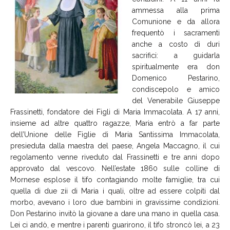
ammessa alla prima
Comunione e da allora
frequentò i sacramenti
anche a costo di duri
sacrifici: a guidarla
spiritualmente era don
Domenico Pestarino,
condiscepolo e amico
del Venerabile Giuseppe
Frassinetti, fondatore dei Figli di Maria Immacolata. A 17 anni,
insieme ad altre quattro ragazze, Maria entrò a far parte
dell’Unione delle Figlie di Maria Santissima Immacolata,
presieduta dalla maestra del paese, Angela Maccagno, il cui
regolamento venne riveduto dal Frassinetti e tre anni dopo
approvato dal vescovo. Nell’estate 1860 sulle colline di
Mornese esplose il tifo contagiando molte famiglie, tra cui
quella di due zii di Maria i quali, oltre ad essere colpiti dal
morbo, avevano i loro due bambini in gravissime condizioni.
Don Pestarino invitò la giovane a dare una mano in quella casa.
Lei ci andò, e mentre i parenti guarirono, il tifo stroncò lei, a 23