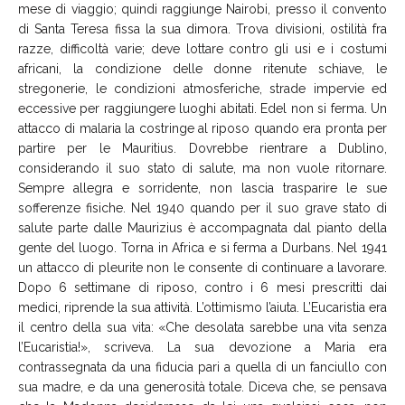
mese di viaggio; quindi raggiunge Nairobi, presso il convento
di Santa Teresa fissa la sua dimora. Trova divisioni, ostilità fra
razze, difficoltà varie; deve lottare contro gli usi e i costumi
africani, la condizione delle donne ritenute schiave, le
stregonerie, le condizioni atmosferiche, strade impervie ed
eccessive per raggiungere luoghi abitati. Edel non si ferma. Un
attacco di malaria la costringe al riposo quando era pronta per
partire per le Mauritius. Dovrebbe rientrare a Dublino,
considerando il suo stato di salute, ma non vuole ritornare.
Sempre allegra e sorridente, non lascia trasparire le sue
sofferenze fisiche. Nel 1940 quando per il suo grave stato di
salute parte dalle Maurizius è accompagnata dal pianto della
gente del luogo. Torna in Africa e si ferma a Durbans. Nel 1941
un attacco di pleurite non le consente di continuare a lavorare.
Dopo 6 settimane di riposo, contro i 6 mesi prescritti dai
medici, riprende la sua attività. L’ottimismo l’aiuta. L’Eucaristia era
il centro della sua vita: «Che desolata sarebbe una vita senza
l’Eucaristia!», scriveva. La sua devozione a Maria era
contrassegnata da una fiducia pari a quella di un fanciullo con
sua madre, e da una generosità totale. Diceva che, se pensava