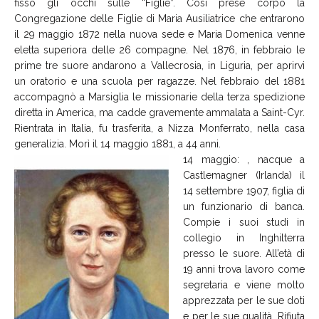
fissò gli occhi sulle “Figlie”. Così prese corpo la
Congregazione delle Figlie di Maria Ausiliatrice che entrarono
il 29 maggio 1872 nella nuova sede e Maria Domenica venne
eletta superiora delle 26 compagne. Nel 1876, in febbraio le
prime tre suore andarono a Vallecrosia, in Liguria, per aprirvi
un oratorio e una scuola per ragazze. Nel febbraio del 1881
accompagnò a Marsiglia le missionarie della terza spedizione
diretta in America, ma cadde gravemente ammalata a Saint-Cyr.
Rientrata in Italia, fu trasferita, a Nizza Monferrato, nella casa
generalizia. Morì il 14 maggio 1881, a 44 anni.
14 maggio: , nacque a
Castlemagner (Irlanda) il
14 settembre 1907, figlia di
un funzionario di banca.
Compie i suoi studi in
collegio in Inghilterra
presso le suore. All’età di
19 anni trova lavoro come
segretaria e viene molto
apprezzata per le sue doti
e per le sue qualità. Rifiuta