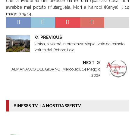
che la Madonna desiderasse da lei una qualsiasi cosa, non
avrebbe mai potuto rifiutargliela. Morì a Nairobi (Kenya) il 12
maggio 1944.
PREVIOUS
Unisa, si voterà in presenza: stop al voto da remoto
voluto dal Rettore Loia
NEXT
ALMANACCO DEL GIORNO. Mercoledí, 14 Maggio
2025
BINEWS TV. LA NOSTRA WEBTV