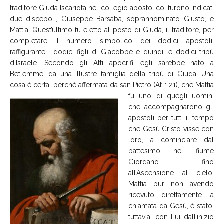
traditore Giuda Iscariota nel collegio apostolico, furono indicati
due discepoli, Giuseppe Barsaba, soprannominato Giusto, e
Mattia. Quest’ultimo fu eletto al posto di Giuda, il traditore, per
completare il numero simbolico dei dodici apostoli,
raffigurante i dodici figli di Giacobbe e quindi le dodici tribù
d’Israele. Secondo gli Atti apocrifi, egli sarebbe nato a
Betlemme, da una illustre famiglia della tribù di Giuda. Una
cosa è certa, perché affermata da san
Pietro (At 1,21), che Mattia
fu uno di quegli uomini
che accompagnarono gli
apostoli per tutti il tempo
che Gesù Cristo visse con
loro, a cominciare dal
battesimo nel fiume
Giordano fino
all’Ascensione al cielo.
Mattia pur non avendo
ricevuto direttamente la
chiamata da Gesù, è stato,
tuttavia, con Lui dall’inizio