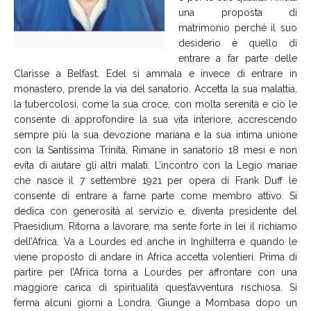
una proposta di
matrimonio perché il suo
desiderio è quello di
entrare a far parte delle
Clarisse a Belfast. Edel si ammala e invece di entrare in
monastero, prende la via del sanatorio. Accetta la sua malattia,
la tubercolosi, come la sua croce, con molta serenità e ciò le
consente di approfondire la sua vita interiore, accrescendo
sempre più la sua devozione mariana e la sua intima unione
con la Santissima Trinità. Rimane in sanatorio 18 mesi e non
evita di aiutare gli altri malati. L’incontro con la Legio mariae
che nasce il 7 settembre 1921 per opera di Frank Duff le
consente di entrare a farne parte come membro attivo. Si
dedica con generosità al servizio e, diventa presidente del
Praesidium. Ritorna a lavorare, ma sente forte in lei il richiamo
dell’Africa. Va a Lourdes ed anche in Inghilterra e quando le
viene proposto di andare in Africa accetta volentieri. Prima di
partire per l’Africa torna a Lourdes per affrontare con una
maggiore carica di spiritualità quest’avventura rischiosa. Si
ferma alcuni giorni a Londra. Giunge a Mombasa dopo un