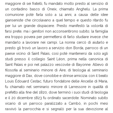
maggiore di sei fratelli, fu mandato molto presto al servizio di
un contadino basco di Oneix, chiamato Anghelu. La prima
comunione poté farla solo a 14 anni, a causa delle idee
gianseniste che circolavano a quel tempo e questo ritardo fu
per lui un grande dispiacere. Presto manifestò la volontà di
farsi prete, ma i genitori non acconsentirono subito; la famiglia
era troppo povera per permettersi di farlo studiare invece che
mandarlo a lavorare nei campi. La nonna cercò di aiutarlo e
presto gli trovò un lavoro a servizio don Borda, parroco di un
paese vicino di Saint Palais, così poté mantenersi da solo agli
studi presso il collegio Saint Léon, prima nella canonica di
Saint Palais e poi nel palazzo vescovile di Bayonne. Allievo di
filosofia al seminario minore di Aire, di teologia al seminario
maggiore di Dax, dove conobbe e strinse amicizia con il beato
Louis Édouard Cestac, futuro fondatore delle Ancelle di Maria,
fu chiamato nel seminario minore di Larressore in qualità di
prefetto alla fine del 1820, dove terminò i suoi studi di teologia
e il 20 dicembre 1823 fu ordinato sacerdote. Nominato subito
vicario di un parroco paralizzato a Cambò, in pochi mesi
ravvivò la parrocchia e si segnalò per la sua devozione al