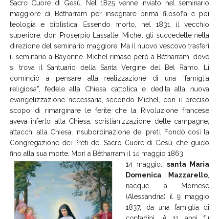
Sacro Cuore di Gesù. Nel 1825 venne inviato nel seminario
maggiore di Bétharram per insegnare prima filosofia e poi
teologia e biblistica. Essendo morto, nel 1831, il vecchio
superiore, don Proserpio Lassalle, Michel gli succedette nella
direzione del seminario maggiore. Ma il nuovo vescovo trasferì
il seminario a Bayonne. Michel rimase però a Bétharram, dove
si trova il Santuario della Santa Vergine del Bel Ramo. Lì
cominciò a pensare alla realizzazione di una “famiglia
religiosa”, fedele alla Chiesa cattolica e dedita alla nuova
evangelizzazione necessaria, secondo Michel, con il preciso
scopo di rimarginare le ferite che la Rivoluzione francese
aveva inferto alla Chiesa: scristianizzazione delle campagne,
attacchi alla Chiesa, insubordinazione dei preti. Fondò così la
Congregazione dei Preti del Sacro Cuore di Gesù, che guidò
fino alla sua morte. Morì a Bétharram il 14 maggio 1863.
14 maggio:
santa Maria
Domenica Mazzarello
,
nacque a Mornese
(Alessandria) il 9 maggio
1837, da una famiglia di
contadini. A 11 anni fu