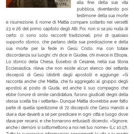
alla fine della sua vita
pubblica, diventando poi
testimone della sua morte
e risurrezione. Il nome di Mattia compare soltanto nei versetti
23 e 26 del primo capitolo degli Atti. Poi, non si sa più nulla di
certo: ci sono solo racconti tradizionali, privi di qualsiasi
supporto storico, che parlano della sua predicazione e della
sua morte per la fede in Gesù Cristo, ma con totale
discordanza sui luoghi: chi dice in Giudea, chi invece in Etiopia.
Lo storico della Chiesa, Eusebio di Cesarea, nella sua Storia
Ecclesiastica, rileva che non esiste alcun elenco dei settanta
discepoli di Gesù (distinti dagli apostoli) e aggiunge: «Si
racconta anche che Mattia, che fu aggregato al gruppo degli
apostoli al posto di Giuda, ed anche il suo compagno che
ebbe l’onore di simile candidatura, furono giudicati degni della
stessa scelta tra i settanta». Dunque Mattia dovrebbe aver fatto
parte di quella spedizione di 72 discepoli che Gesù mandò a
due a due davanti a sé per predicare in ogni città e luogo dove
stava per recarsi, e che tornarono entusiasti dicendo: «Signore,
anche i demòni si sottomettono a noi nel tuo nome» (Lc 10,17).
Tutte le successive informazioni concernenti la vita e la morte