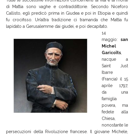
di Mattia sono vaghe e contraddittorie. Secondo Niceforo
Callisto, egli predicò prima in Giudea e poi in Etiopia e quindi
fu crocifisso. Un’altra tradizione ci tramanda che Mattia fu
lapidato a Gerusalemme dai giudei, e poi decapitato.
14
maggio:
san
Michel
Garicoïts
,
nacque a
Saint Just
Ibarre
(Francia) il 15
aprile 1797,
da una
famiglia
povera, ma
fedele alla
Chiesa,
nonostante le
persecuzioni della Rivoluzione francese. Il giovane Michele,