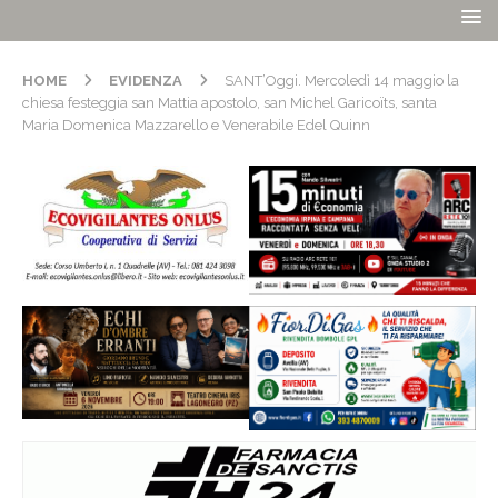
HOME
EVIDENZA
SANT’Oggi. Mercoledì 14 maggio la
chiesa festeggia san Mattia apostolo, san Michel Garicoïts, santa
Maria Domenica Mazzarello e Venerabile Edel Quinn