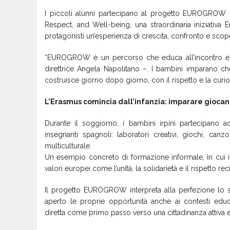
I piccoli alunni partecipano al progetto EUROGROW –
Respect, and Well-being, una straordinaria iniziativa
protagonisti un’esperienza di crescita, confronto e scoper
“EUROGROW è un percorso che educa all’incontro e all
direttrice Angela Napolitano –. I bambini imparano che
costruisce giorno dopo giorno, con il rispetto e la curios
L’Erasmus comincia dall’infanzia: imparare gioca
Durante il soggiorno, i bambini irpini partecipano a
insegnanti spagnoli: laboratori creativi, giochi, can
multiculturale.
Un esempio concreto di formazione informale, in cui 
valori europei come l’unità, la solidarietà e il rispetto re
Il progetto EUROGROW interpreta alla perfezione lo s
aperto le proprie opportunità anche ai contesti educat
diretta come primo passo verso una cittadinanza attiva