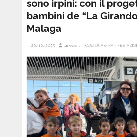
sono irpini: con il pro
bambini de “La Girandol
Malaga
20/10/2025
binews.it
CULTURA e MANIFESTAZIO