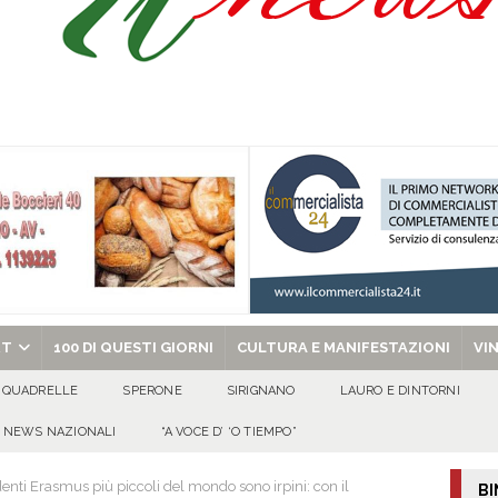
 al fianco dell’amministrazione comunale»
EVIDENZA
tta di Quadrelle per i suoi 50 ann
100 DI QUESTI GIORNI
omenica 9 agosto 2026
ALMANACCO
ino Sorrentino
100 DI QUESTI GIORNI
chiesa celebra il Martirio di san Giovanni Battista e santa Sabina
EVIDENZA
RT
100 DI QUESTI GIORNI
CULTURA E MANIFESTAZIONI
VI
QUADRELLE
SPERONE
SIRIGNANO
LAURO E DINTORNI
NEWS NAZIONALI
“A VOCE D’ ‘O TIEMPO”
denti Erasmus più piccoli del mondo sono irpini: con il
BI