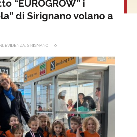
getto “EUROGROW” i
a” di Sirignano volano a
NI
,
EVIDENZA
,
SIRIGNANO
0