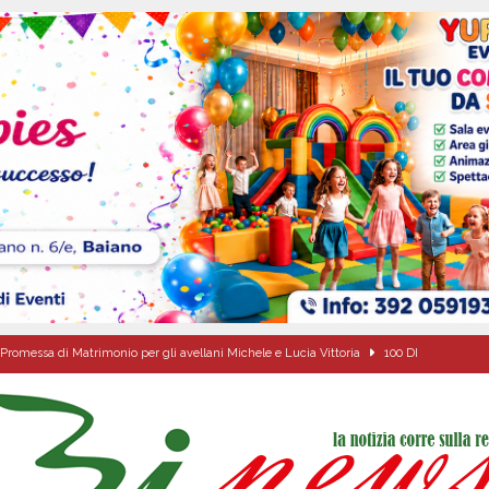
Promessa di Matrimonio per gli avellani Michele e Lucia Vittoria
100 DI
ciclista finisce in un canale dopo l’impatto con un’auto
BAIANO
 s.p.a.: il PD di Serino dice NO! «L’acqua nasce a Serino: pretendiamo