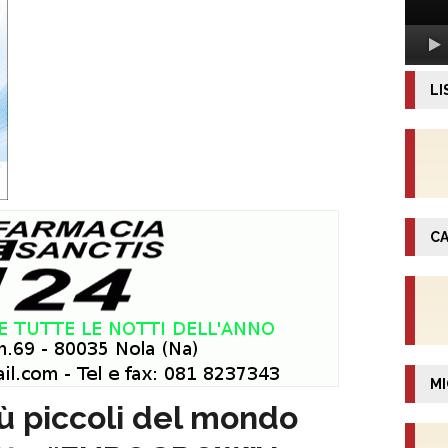
LI
CA
MI
ù piccoli del mondo