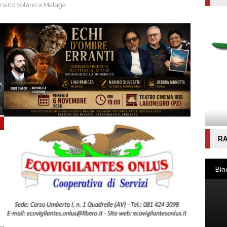
gnano volano a Malaga
RA