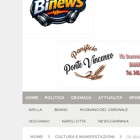
coinvolgimento societario e royalty ambientali
[ 09/08/2026 ]
Tanti auguri a Raffaella Navarre
[ 09/08/2026 ]
‘O PRUVERBIO D’ ‘O JUORNO. D
[ 09/08/2026 ]
Mugnano – I 60 anni di Bernard
[ 29/08/2025 ]
SANT’Oggi. Venerdì 29 agosto la 
HOME
POLITICA
CRONACA
ATTUALITA’
SPO
AVELLA
BAIANO
MUGNANO DEL CARDINALE
VESUVIANO
NAPOLI CITTÀ
NEWS CAMPANIA
HOME
CULTURA E MANIFESTAZIONI
Gli stu