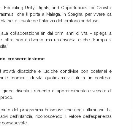
 Educating Unity, Rights, and Opportunities for Growth,
 Erasmus+ che li porta a Malaga, in Spagna, per vivere da
ta nelle scuole dell’infanzia del territorio andaluso.
a collaborazione fin dai primi anni di vita – spiega la
 l’altro non è diverso, ma una risorsa, e che l’Europa si
ità.”
ndo, crescere insieme
d attività didattiche e ludiche condivise con coetanei e
zoni e momenti di vita quotidiana vissuti in un contesto
il gioco diventa strumento di apprendimento e veicolo di
ciproco.
pirito del programma Erasmus+, che negli ultimi anni ha
ivi dell’infanzia, riconoscendo il valore dell’esperienza
 e consapevole.