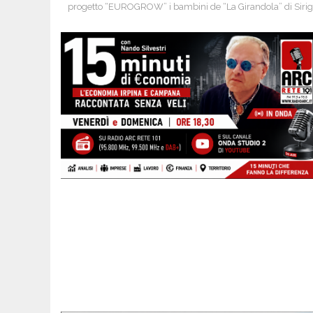
progetto “EUROGROW” i bambini de “La Girandola” di Siri