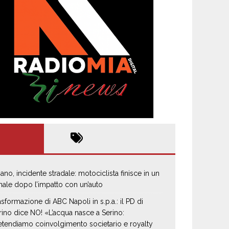
iano, incidente stradale: motociclista finisce in un
nale dopo l’impatto con un’auto
asformazione di ABC Napoli in s.p.a.: il PD di
rino dice NO! «L’acqua nasce a Serino:
etendiamo coinvolgimento societario e royalty