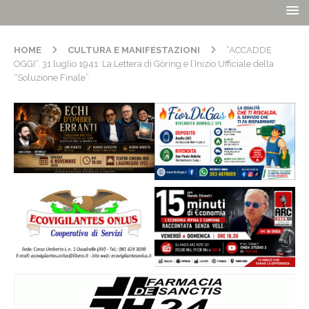
HOME
CULTURA E MANIFESTAZIONI
“ACCADDE
OGGI”. 31 luglio 1941: La Lettera di Göring e l’Inizio Ufficiale della
“Soluzione Finale”