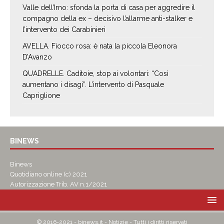
Valle dell’Irno: sfonda la porta di casa per aggredire il
compagno della ex – decisivo l’allarme anti-stalker e
l’intervento dei Carabinieri
AVELLA. Fiocco rosa: è nata la piccola Eleonora
D’Avanzo
QUADRELLE. Caditoie, stop ai volontari: “Così
aumentano i disagi”. L’intervento di Pasquale
Capriglione
BINEWS
Binews
Quotidiano online (c) 2021
Autorizzazione Trib. AV n.1/2021
© 2016-2021 - binews.it - Notizie - Tutti i diritti riservati