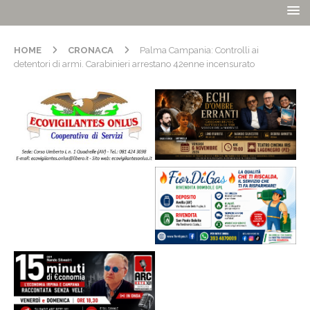
HOME
CRONACA
Palma Campania: Controlli ai
detentori di armi. Carabinieri arrestano 42enne incensurato