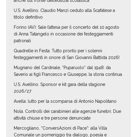
anche sul fronte dell’edilizia scolastica
U.S. Avellino. Claudio Manzi ceduto alla Scafatese a
titolo definitivo
Forino (AV): Sale l’attesa per il concerto del 10 agosto
di Anna Tatangelo in occasione dei festeggiamenti
patronali
Quadrelle in Festa: Tutto pronto per i solenni
festeggiamenti in onore di San Giovanni Battista 2026!
Mugnano del Cardinale, “Puparuolo” dal 1948: da
Saverio ai figli Francesco e Giuseppe, la storia continua
U.S. Avellino. Sponsor e kit gara della stagione
2026/27
Avella: lutto per la scomparsa di Antonio Napolitano
Nola. Controlli dei carabinieri alle agenzie funebri. Due
attività chiuse e tre persone denunciate
Mercogliano, “ConversAzioni di Pace”: alla Villa
Comunale un pomeriggio tra dialogo, poesia e