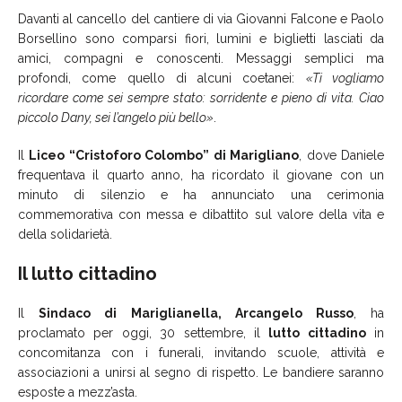
Davanti al cancello del cantiere di via Giovanni Falcone e Paolo
Borsellino sono comparsi fiori, lumini e biglietti lasciati da
amici, compagni e conoscenti. Messaggi semplici ma
profondi, come quello di alcuni coetanei:
«Ti vogliamo
ricordare come sei sempre stato: sorridente e pieno di vita. Ciao
piccolo Dany, sei l’angelo più bello»
.
Il
Liceo “Cristoforo Colombo” di Marigliano
, dove Daniele
frequentava il quarto anno, ha ricordato il giovane con un
minuto di silenzio e ha annunciato una cerimonia
commemorativa con messa e dibattito sul valore della vita e
della solidarietà.
Il lutto cittadino
Il
Sindaco di Mariglianella, Arcangelo Russo
, ha
proclamato per oggi, 30 settembre, il
lutto cittadino
in
concomitanza con i funerali, invitando scuole, attività e
associazioni a unirsi al segno di rispetto. Le bandiere saranno
esposte a mezz’asta.