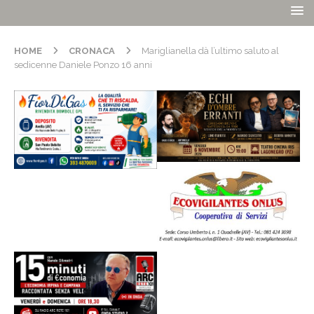
HOME
CRONACA
Mariglianella dà l’ultimo saluto al
sedicenne Daniele Ponzo 16 anni