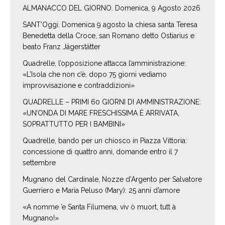
ALMANACCO DEL GIORNO. Domenica, 9 Agosto 2026
SANT’Oggi. Domenica 9 agosto la chiesa santa Teresa
Benedetta della Croce, san Romano detto Ostiarius e
beato Franz Jägerstätter
Quadrelle, l’opposizione attacca l’amministrazione:
«L’Isola che non c’è, dopo 75 giorni vediamo
improvvisazione e contraddizioni»
QUADRELLE – PRIMI 60 GIORNI DI AMMINISTRAZIONE:
«UN’ONDA DI MARE FRESCHISSIMA È ARRIVATA,
SOPRATTUTTO PER I BAMBINI»
Quadrelle, bando per un chiosco in Piazza Vittoria:
concessione di quattro anni, domande entro il 7
settembre
Mugnano del Cardinale, Nozze d’Argento per Salvatore
Guerriero e Maria Peluso (Mary): 25 anni d’amore
«A nomme ’e Santa Filumena, viv ò muort, tutt à
Mugnano!»