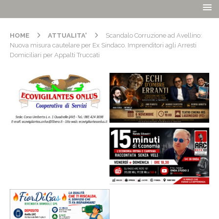
HOME
ATTUALITA'
Scandalo Corruzione ad Avellino:
Nuova misura cautelare per Ex Sindaco. Imprenditori agli Arresti
Domiciliari per Appalti Truccati