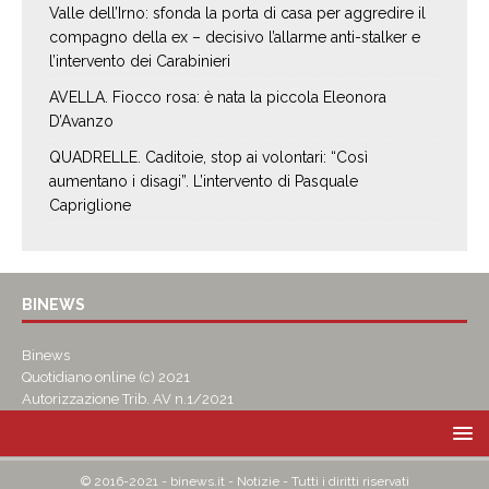
Valle dell’Irno: sfonda la porta di casa per aggredire il
compagno della ex – decisivo l’allarme anti-stalker e
l’intervento dei Carabinieri
AVELLA. Fiocco rosa: è nata la piccola Eleonora
D’Avanzo
QUADRELLE. Caditoie, stop ai volontari: “Così
aumentano i disagi”. L’intervento di Pasquale
Capriglione
BINEWS
Binews
Quotidiano online (c) 2021
Autorizzazione Trib. AV n.1/2021
© 2016-2021 - binews.it - Notizie - Tutti i diritti riservati