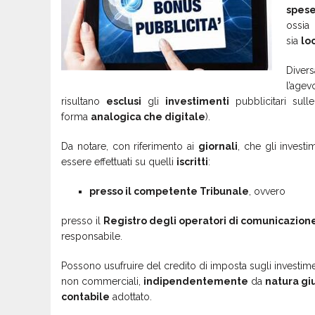
spe
os
sia
lo
Diver
l’a
risultano
esclusi
gli
investimenti
pubblicitari sul
forma
analogica che digitale
).
Da notare, con riferimento ai
giornali
, che gli invest
essere effettuati su quelli
iscritti
:
presso il competente Tribunale
, ovvero
presso il
Registro degli operatori di comunicazion
responsabile.
Possono usufruire del credito di imposta sugli investiment
non commerciali,
indipendentemente
da
natura gi
contabile
adottato.