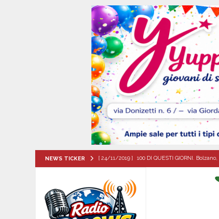
[ 24/11/2019 ]
100 DI QUESTI GIORNI. Bolzano, 
NEWS TICKER
QUESTI GIORNI
[ 09/08/2026 ]
Baiano, smarrito un Chihuahua: l
[ 09/08/2026 ]
Festa della Mozzarella di Bufala