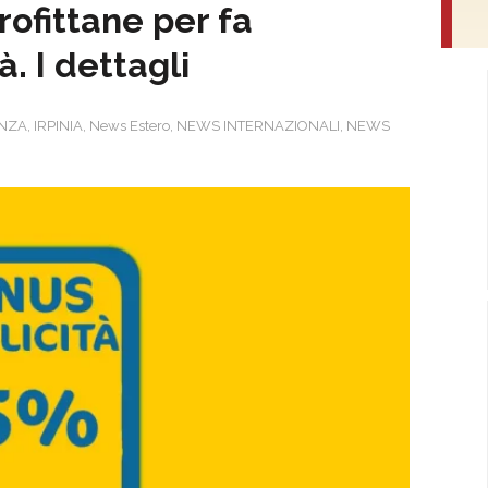
rofittane per fa
à. I dettagli
ENZA
,
IRPINIA
,
News Estero
,
NEWS INTERNAZIONALI
,
NEWS