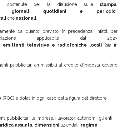
se
sostenute per la diffusione sulla
stampa
,
sia
giornali
quotidiani e periodici
,
cali
che
nazionali
.
samente da quanto previsto in precedenza, infatti, per
gevolazione applicabile dal 2023
le
emittenti televisive e radiofoniche locali
(sia in
imenti pubblicitari ammissibili al credito d’imposta devono
e
(ROC) e dotati in ogni caso della figura del direttore
i pubblicitari: le imprese, i lavoratori autonomi, gli enti
uridica assunta
,
dimensioni
aziendali,
regime