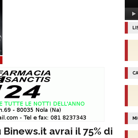
LI
CA
MI
 Binews.it avrai il 75% di