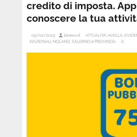
credito di imposta. App
conoscere la tua attivit
09/02/2023
binews.it
ATTUALITA'
,
AVELLA
,
EVID
NAZIONALI
,
NOLANO
,
SALERNO e PROVINCIA
0