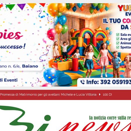
Promessa di Matrimonio per gli avellani Michele e Lucia Vittoria
100 DI
’appello per ritrovarlo
ATTUALITA'
 a Cancello ed Arnone: filiera bufalina solida ed in crescita continua
AREA