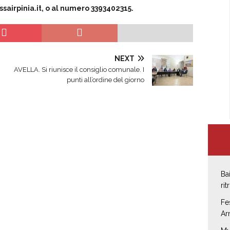
airpinia.it
, o al numero 3393402315.
NEXT
AVELLA. Si riunisce il consiglio comunale. I
punti all’ordine del giorno
Ba
rit
Fe
Ar