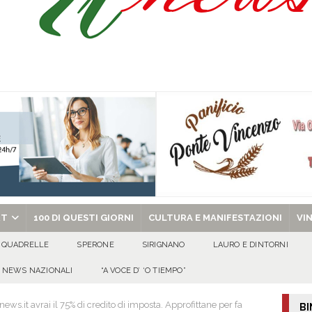
a nel giorno di Santa Filomena: muore il 60enne Carmine Colucci
arlo III: l’appello della famiglia per ritrovarlo
AVELLA
one disabili
AVELLA
chiesa celebra il Martirio di san Giovanni Battista e santa Sabina
EVIDENZA
RT
100 DI QUESTI GIORNI
CULTURA E MANIFESTAZIONI
VI
QUADRELLE
SPERONE
SIRIGNANO
LAURO E DINTORNI
NEWS NAZIONALI
“A VOCE D’ ‘O TIEMPO”
news.it avrai il 75% di credito di imposta. Approfittane per fa
BI