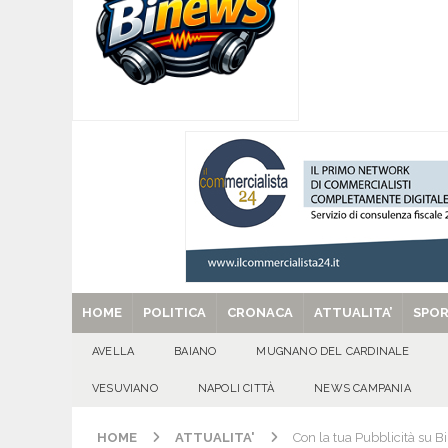
CASERTANA
[ 09/08/2026 ]
Mugnano del Cardinale, tragedi
ATTUALITA'
[ 09/08/2026 ]
Avella, cucciolo smarrito in via C
[ 09/08/2026 ]
L’estate per le famiglie con pers
[ 29/08/2025 ]
SANT’Oggi. Venerdì 29 agosto la 
HOME
POLITICA
CRONACA
ATTUALITA’
SPO
AVELLA
BAIANO
MUGNANO DEL CARDINALE
VESUVIANO
NAPOLI CITTÀ
NEWS CAMPANIA
HOME
ATTUALITA'
Con la tua Pubblicità su Bi