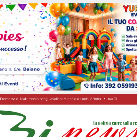
Promessa di Matrimonio per gli avellani Michele e Lucia Vittoria
100 DI
ale si chiude con una serata di emozioni e il primo campeggio nel Convento di