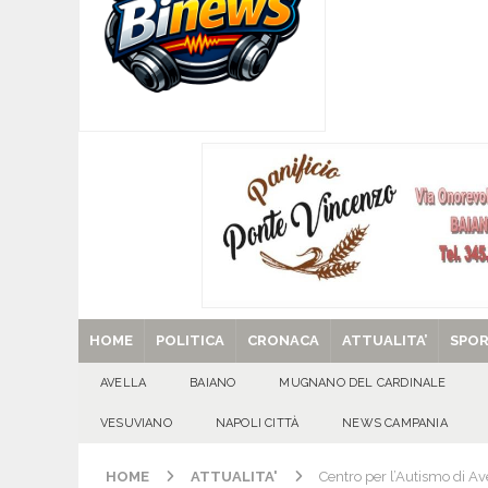
[ 05/08/2026 ]
Baiano, rieccoti! Il ripescaggio
[ 05/08/2026 ]
Domicella in festa: Zahida Muh
[ 05/08/2026 ]
Avella in festa: Francesca Pedali
GIORNI
[ 05/08/2026 ]
Usura ed estorsioni aggravate d
CRONACA
[ 29/08/2025 ]
SANT’Oggi. Venerdì 29 agosto la 
HOME
POLITICA
CRONACA
ATTUALITA’
SPO
AVELLA
BAIANO
MUGNANO DEL CARDINALE
VESUVIANO
NAPOLI CITTÀ
NEWS CAMPANIA
HOME
ATTUALITA'
Centro per l’Autismo di Av