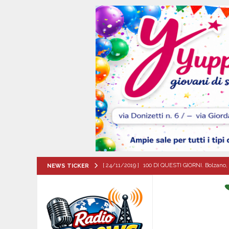
[ 24/11/2019 ]
100 DI QUESTI GIORNI. Bolzano, 
NEWS TICKER
QUESTI GIORNI
[ 05/08/2026 ]
Taurano, il Centro Estivo Comun
San Giovanni del Palco
ATTUALITA'