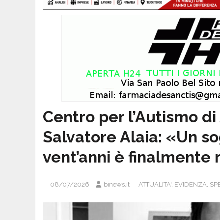
Centro per l’Autismo di 
Salvatore Alaia: «Un so
vent’anni è finalmente 
08/07/2026
binews.it
ATTUALITA'
,
EVIDENZA
,
SP