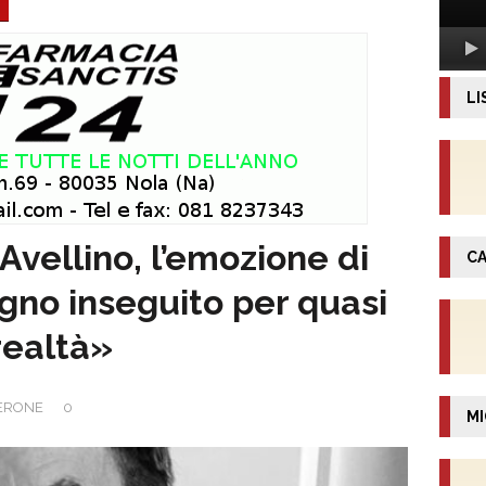
LI
Avellino, l’emozione di
CA
gno inseguito per quasi
realtà»
ERONE
0
MI