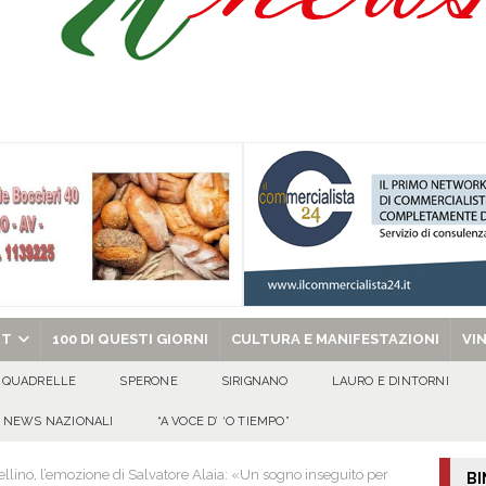
 riporta i granata in Promozione
ATTUALITA'
ammad presta giuramento nella Polizia di Stato
EVIDENZA
no spegne 50 candeline tra sorrisi, affetto e tanta allegria
100 DI QUESTI
al metodo mafioso: due persone in carcere dopo l’inchiesta della DDA di Napoli
chiesa celebra il Martirio di san Giovanni Battista e santa Sabina
EVIDENZA
RT
100 DI QUESTI GIORNI
CULTURA E MANIFESTAZIONI
VI
QUADRELLE
SPERONE
SIRIGNANO
LAURO E DINTORNI
NEWS NAZIONALI
“A VOCE D’ ‘O TIEMPO”
ellino, l’emozione di Salvatore Alaia: «Un sogno inseguito per
BI