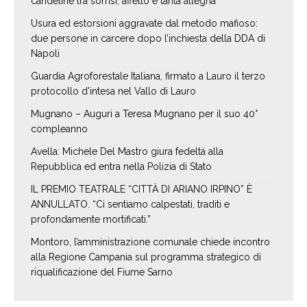
candeline tra sorrisi, affetto e tanta allegria
Usura ed estorsioni aggravate dal metodo mafioso:
due persone in carcere dopo l’inchiesta della DDA di
Napoli
Guardia Agroforestale Italiana, firmato a Lauro il terzo
protocollo d’intesa nel Vallo di Lauro
Mugnano – Auguri a Teresa Mugnano per il suo 40°
compleanno
Avella: Michele Del Mastro giura fedeltà alla
Repubblica ed entra nella Polizia di Stato
IL PREMIO TEATRALE “CITTÀ DI ARIANO IRPINO” È
ANNULLATO. “Ci sentiamo calpestati, traditi e
profondamente mortificati.”
Montoro, l’amministrazione comunale chiede incontro
alla Regione Campania sul programma strategico di
riqualificazione del Fiume Sarno