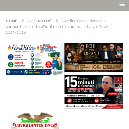
HOME
ATTUALITA'
Avellino Basket rinnova la
partnership con MielePiù: il marchio sarà sulla divisa ufficiale
2025/2026