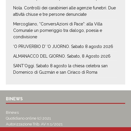
Nola. Controlli dei carabinieri alle agenzie funebri. Due
attività chiuse e tre persone denunciate
Mercogliano, “ConversAzioni di Pace”: alla Villa
Comunale un pomeriggio tra dialogo, poesia e
condivisione
‘O PRUVERBIO D’ ‘O JUORNO. Sabato 8 agosto 2026
ALMANACCO DEL GIORNO. Sabato, 8 Agosto 2026
SANT’Oggi. Sabato 8 agosto la chiesa celebra san
Domenico di Guzmán e san Ciriaco di Roma
BINEWS
Binews
Quotidiano online (c) 2021
Autorizzazione Trib. AV n.1/2021