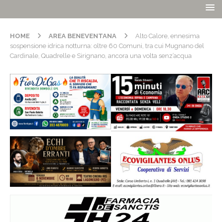
HOME
AREA BENEVENTANA
Alto Calore, ennesima
sospensione idrica notturna: oltre 60 Comuni, tra cui Mugnano del
Cardinale, Quadrelle e Sirignano, ancora una volta senz’acqua