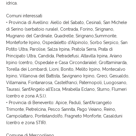
idrica.
Comuni interessati
• Provincia di Avellino: Aiello del Sabato, Cesinali, San Michele
di Serino (serbatoio rurale), Contrada, Forino, Sirignano,
Mugnano del Cardinale, Quadrelle, Sirignano,Summonte,
Monteforte Irpino, Ospedaletto d’Alpinolo, Sorbo Serpico, San
Potito Ultra, Parolise, Salza Irpina, Pratola Serra, Prata di
Principato Ultra, Candida, Pietradefusi, Altavilla Irpina, Ariano
Irpino (centro, Ospedale e Casa Circondariale), Grottaminarda,
Torella dei Lombardi, Lioni, Bonito, Melito Irpino, Montecalvo
Irpino, Villanova del Battista, Savignano Irpino, Greci, Gesualdo,
Villamaina, Fontanarosa, Castelfranci, Paternopoli, Luogosano,
Taurasi, Sant’Angelo all’Esca, Mirabella Eclano, Sturno, Flumeri
(centro e zona A.S.I.).
• Provincia di Benevento: Apice, Paduli, Sant’Arcangelo
Trimonte, Pietrelcina, Pesco Sannita, Pago Veiano, Reino,
Campolattaro, Pontelandolfo, Fragneto Monforte, Casalduni
(centro e zona STIR).
Comune di Mercogliano