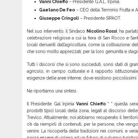
Vanni Chieffo
– Presidente G.A.L. Irpinia.
Gaetano De Feo
– CEO della Terminio Frutta e A
Giuseppe Cringoli
– Presidente SIPAOT.
Nel suo intervento, il Sindaco
Nicolino Rossi
, ha parla
celebrazioni religiose a cui la fiera di San Rocco e San
locali derivanti dall’agricoltura, come la coltivazione del
che sono molto apprezzati, per la loro genuinità e stagi
Tutti i discorsi che si sono succeduti, sono stati di g
agricolo, in campo culturale e il rapporto istituziona
esigenze delle aree interne, dove esistono piccolissimi
Ne riportiamo una sintesi.
Il Presidente Gal Irpinia
Vanni Chieffo
“ “ questa sera
prodotti tipici locali della zona, legati al discorso dell
Trevico. Attualmente, noi abbiamo recuperato il territori
c’è da riempirli di contenuti, per le persone, che vengon
venire. La riscoperta delle tradizioni nei comuni, e ve
possa essere di volano ad un futuro di sviluppo turistico 