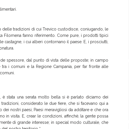
limentari.
to delle tradizioni di cui Trevico custodisce, coniugando, le
ta Filomena fanno riferimento. Come pure, i prodotti tipici
le castagne, i cui alberi contornano il paese. E, i prosciutti,
onatura.
rande spessore, dal punto di vista delle proposte; in campo
le tra i comuni e la Regione Campania, per far fronte alle
 comuni.
, è stata una serata molto bella si è parlato diciamo dei
e tradizioni, considerato le due fiere, che si facevano qui a
o dei nostri paesi, Paesi meravigliosi da additare e che ora
o in visita. E, crear le condizioni, affinchè, la gente possa
ramente di grande interesse; in special modo culturale, che
del nostro territorio “.