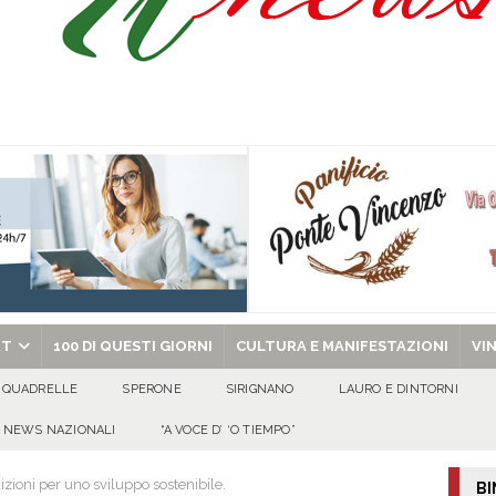
’appello per ritrovarlo
ATTUALITA'
 a Cancello ed Arnone: filiera bufalina solida ed in crescita continua
AREA
a nel giorno di Santa Filomena: muore il 60enne Carmine Colucci
arlo III: l’appello della famiglia per ritrovarlo
AVELLA
chiesa celebra il Martirio di san Giovanni Battista e santa Sabina
EVIDENZA
RT
100 DI QUESTI GIORNI
CULTURA E MANIFESTAZIONI
VI
QUADRELLE
SPERONE
SIRIGNANO
LAURO E DINTORNI
NEWS NAZIONALI
“A VOCE D’ ‘O TIEMPO”
izioni per uno sviluppo sostenibile.
BI