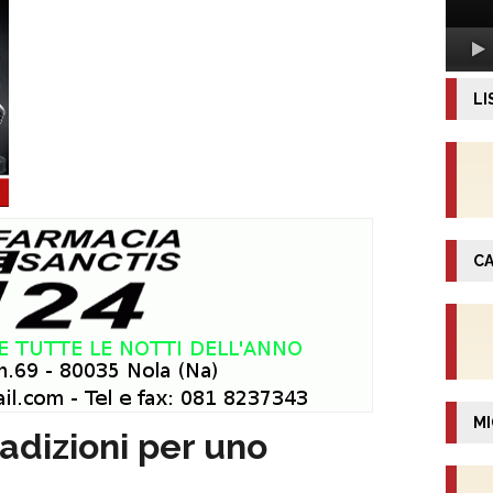
LI
CA
MI
adizioni per uno