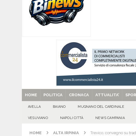
[ 09/08/2026 ]
Baiano, smarrito un Chihuahua: l
[ 09/08/2026 ]
Festa della Mozzarella di Bufala
CASERTANA
[ 09/08/2026 ]
Mugnano del Cardinale, tragedi
ATTUALITA'
[ 09/08/2026 ]
Avella, cucciolo smarrito in via C
[ 29/08/2025 ]
SANT’Oggi. Venerdì 29 agosto la 
HOME
POLITICA
CRONACA
ATTUALITA’
SPO
AVELLA
BAIANO
MUGNANO DEL CARDINALE
VESUVIANO
NAPOLI CITTÀ
NEWS CAMPANIA
HOME
ALTA IRPINIA
Trevico, convegno su trad