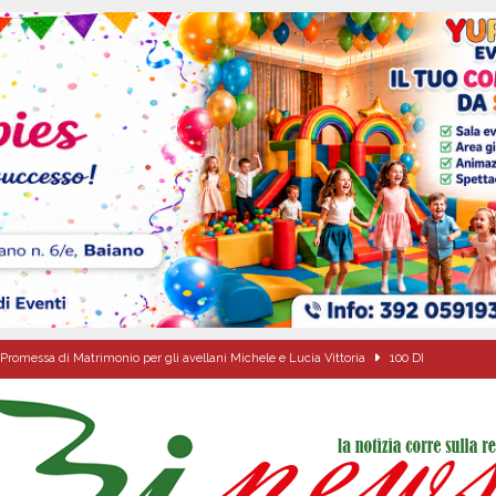
Promessa di Matrimonio per gli avellani Michele e Lucia Vittoria
100 DI
a Carmine Colucci, il 60enne morto tragicamente nel giorno della festa di