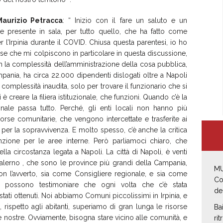
Maurizio Petracca
: “ Inizio con il fare un saluto e un
e presente in sala, per tutto quello, che ha fatto come
’Irpinia durante il COVID. Chiusa questa parentesi, io ho
ose che mi colpiscono in particolare in questa discussione,
 la complessità dell’amministrazione della cosa pubblica,
ania, ha circa 22.000 dipendenti dislogati oltre a Napoli
 complessità inaudita, solo per trovare il funzionario che si
è creare la filiera istituzionale, che funzioni. Quando c’è la
ionale passa tutto. Perché, gli enti locali non hanno più
sorse comunitarie, che vengono intercettate e trasferite ai
 per la sopravvivenza. E molto spesso, c’è anche la critica
nzione per le aree interne. Però parliamoci chiaro, che
ella circostanza legata a Napoli. La città di Napoli, è venti
e Salerno , che sono le province più grandi della Campania,
MU
 non l’avverto, sia come Consigliere regionale, e sia come
Co
ci, possono testimoniare che ogni volta che c’è stata
de
stati ottenuti. Noi abbiamo Comuni piccolissimi in Irpinia, e
 rispetto agli abitanti, superiamo di gran lunga le risorse
Ba
e nostre. Ovviamente, bisogna stare vicino alle comunità, e
rit