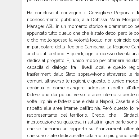
Ha concluso il convegno il Consigliere Regionale
riconoscimento pubblico, alla Dott:ssa Maria Morgant
Manager ASL, in un momento storico e drammatico per l
appuntato tutto quello che che è stato detto, però le c
e che molto spesso la volontà locale, non coincide con
in particolare della Regione Campania. La Regione Camp
anche sul territorio. E quindi, ogni processo diventa una
dedica al progetto. E, l’unico modo per ottenere risultati 
capacità di dialogo, tra i livelli locali e quello reg
trasferimenti dallo Stato, sopravvivono attraverso le ri
comuni, attraverso le regioni, e questo, è l’unico modo
continua di come piangerci addosso rispetto all’atte
l’attenzione dei politici verso le aree interne si perde n
volte l’Irpinia e l’attenzione è data a Napoli, Caserta 
rispetto alle aree interne dell’Irpinia. Però questo io
rappresentante del territorio. Credo, che i Sinda
interlocuzione su qualcosa i risultati in gran parte sono 
che se facciamo un rapporto sui finanziamenti ottenuti,
che sono state dedicate alle città molto più grandi dell