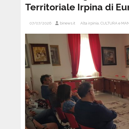
Territoriale Irpina di E
07/07/2026
binews.it
Alta irpinia
,
CULTURA e MAN