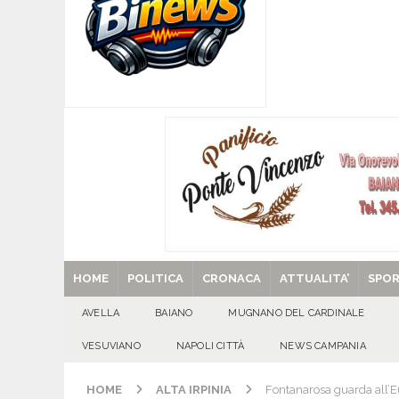
[ 09/08/2026 ]
Mugnano del Cardinale, tragedi
ATTUALITA'
[ 09/08/2026 ]
Avella, cucciolo smarrito in via C
[ 09/08/2026 ]
L’estate per le famiglie con pers
[ 09/08/2026 ]
Baiano, incidente stradale: moto
[ 29/08/2025 ]
SANT’Oggi. Venerdì 29 agosto la 
HOME
POLITICA
CRONACA
ATTUALITA’
SPO
AVELLA
BAIANO
MUGNANO DEL CARDINALE
VESUVIANO
NAPOLI CITTÀ
NEWS CAMPANIA
HOME
ALTA IRPINIA
Fontanarosa guarda all’Eu