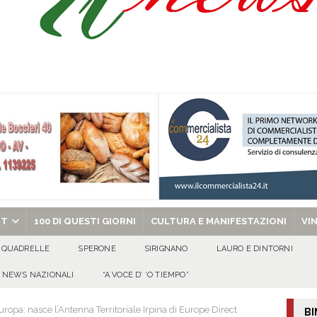
a nel giorno di Santa Filomena: muore il 60enne Carmine Colucci
arlo III: l’appello della famiglia per ritrovarlo
AVELLA
one disabili
AVELLA
ciclista finisce in un canale dopo l’impatto con un’auto
BAIANO
chiesa celebra il Martirio di san Giovanni Battista e santa Sabina
EVIDENZA
RT
100 DI QUESTI GIORNI
CULTURA E MANIFESTAZIONI
VI
QUADRELLE
SPERONE
SIRIGNANO
LAURO E DINTORNI
NEWS NAZIONALI
“A VOCE D’ ‘O TIEMPO”
ropa: nasce l’Antenna Territoriale Irpina di Europe Direct
BI