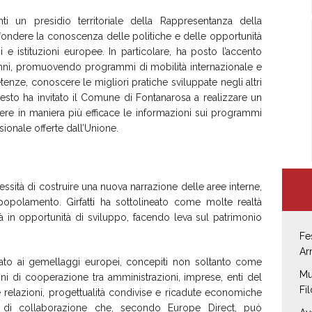
ti un presidio territoriale della Rappresentanza della
ffondere la conoscenza delle politiche e delle opportunità
i e istituzioni europee. In particolare, ha posto l’accento
5 anni, promuovendo programmi di mobilità internazionale e
nze, conoscere le migliori pratiche sviluppate negli altri
 questo ha invitato il Comune di Fontanarosa a realizzare un
dere in maniera più efficace le informazioni sui programmi
ionale offerte dall’Unione.
cessità di costruire una nuova narrazione delle aree interne,
 spopolamento. Girfatti ha sottolineato come molte realtà
à in opportunità di sviluppo, facendo leva sul patrimonio
Fe
Ar
 dato ai gemellaggi europei, concepiti non soltanto come
Mu
i di cooperazione tra amministrazioni, imprese, enti del
Fi
 relazioni, progettualità condivise e ricadute economiche
di collaborazione che, secondo Europe Direct, può