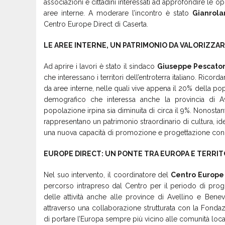
associazioni e cittadini interessati ad approfondire le o
aree interne. A moderare l’incontro è stato
Gianrola
Centro Europe Direct di Caserta.
LE AREE INTERNE, UN PATRIMONIO DA VALORIZZA
Ad aprire i lavori è stato il sindaco
Giuseppe Pescato
che interessano i territori dell’entroterra italiano. Ricor
da aree interne, nelle quali vive appena il 20% della pop
demografico che interessa anche la provincia di Av
popolazione irpina sia diminuita di circa il 9%. Nonostant
rappresentano un patrimonio straordinario di cultura, id
una nuova capacità di promozione e progettazione cond
EUROPE DIRECT: UN PONTE TRA EUROPA E TERRIT
Nel suo intervento, il coordinatore del
Centro Europe 
percorso intrapreso dal Centro per il periodo di prog
delle attività anche alle province di Avellino e Benev
attraverso una collaborazione strutturata con la Fondazi
di portare l’Europa sempre più vicino alle comunità local