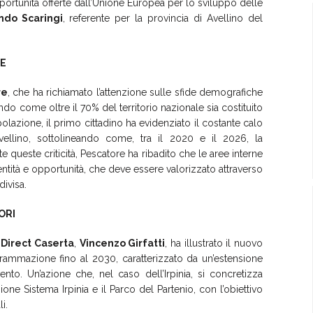
pportunità offerte dall’Unione Europea per lo sviluppo delle
ndo Scaringi
, referente per la provincia di Avellino del
RE
re
, che ha richiamato l’attenzione sulle sfide demografiche
dando come oltre il 70% del territorio nazionale sia costituito
olazione, il primo cittadino ha evidenziato il costante calo
ellino, sottolineando come, tra il 2020 e il 2026, la
e queste criticità, Pescatore ha ribadito che le aree interne
entità e opportunità, che deve essere valorizzato attraverso
ivisa.
ORI
Direct Caserta
,
Vincenzo Girfatti
, ha illustrato il nuovo
rammazione fino al 2030, caratterizzato da un’estensione
ento. Un’azione che, nel caso dell’Irpinia, si concretizza
one Sistema Irpinia e il Parco del Partenio, con l’obiettivo
i.