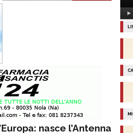
LI
CA
MI
’Europa: nasce l’Antenna