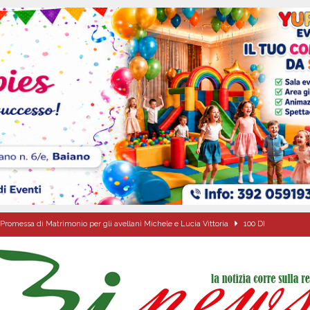
Promessa di Matrimonio per gli avellani Michele e Lucia Vittoria
100 DI
 a Cancello ed Arnone: filiera bufalina solida ed in crescita continua
AREA