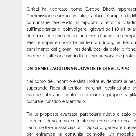
Girfatti ha ricordato come Europe Direct rappresen
Commissione europea in Italia e abbia il compito di di
comunitarie, favorendo un rapporto diretto tra cittadin
sull’importanza di coinvolgere i giovani tra i 18 e i 3
di formazione che consentano loro di acquisire compete
Paesi europei e riportarle nei territori di origine. Per
censimento dei giovani residenti, così da poter diffon
europei e sulle occasioni di crescita personale e profess
DAI GEMELLAGGI UNA NUOVA RETE DI SVILUPPO
Nel corso dell’incontro è stata inoltre evidenziata la ne
superando l’idea di territori marginali destinati allo
europee abbiano saputo trasformare le proprie fragilit
culturale, turistico e identitario.
Tra le proposte avanzate, particolare rilievo è stato
strumenti di scambio culturale ma come vere occasion
Terzo settore e associazioni, capaci di generare nuove
per entrambe le comunità coinvolte. Un modello 