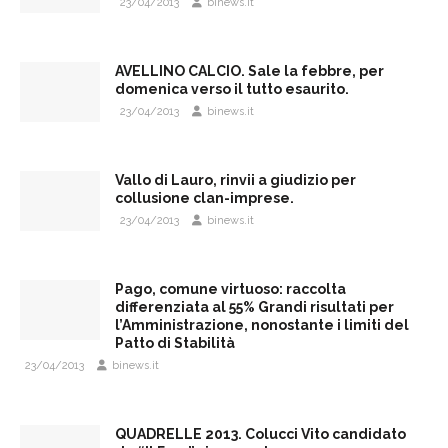
23/04/2013
binews.it
AVELLINO CALCIO. Sale la febbre, per
domenica verso il tutto esaurito.
23/04/2013
binews.it
Vallo di Lauro, rinvii a giudizio per
collusione clan-imprese.
23/04/2013
binews.it
Pago, comune virtuoso: raccolta
differenziata al 55% Grandi risultati per
l’Amministrazione, nonostante i limiti del
Patto di Stabilità
23/04/2013
binews.it
QUADRELLE 2013. Colucci Vito candidato