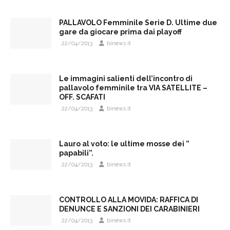
PALLAVOLO Femminile Serie D. Ultime due
gare da giocare prima dai playoff
22/04/2013
binews.it
Le immagini salienti dell’incontro di
pallavolo femminile tra VIA SATELLITE –
OFF. SCAFATI
22/04/2013
binews.it
Lauro al voto: le ultime mosse dei ”
papabili”.
22/04/2013
binews.it
CONTROLLO ALLA MOVIDA: RAFFICA DI
DENUNCE E SANZIONI DEI CARABINIERI
22/04/2013
binews.it