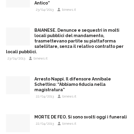
Antico”
23/04/2013
binews.it
BAIANESE. Denunce e sequestri in molti
locali pubblici del mandamento,
trasmettevano partite su piattaforma
satellitare, senza il relativo contratto per
locali pubblici.
23/04/2013
binews.it
Arresto Nappi. Il difensore Annibale
Schettino: “Abbiamo fiducia nella
magistratura”
22/04/2013
binews.it
MORTE DE FEO. Si sono svolti oggi i funerali
22/04/2013
binews.it