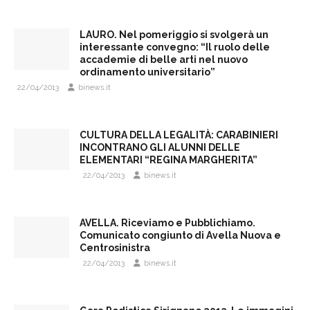
LAURO. Nel pomeriggio si svolgerà un
interessante convegno: “Il ruolo delle
accademie di belle arti nel nuovo
ordinamento universitario”
22/04/2013
binews.it
CULTURA DELLA LEGALITÀ: CARABINIERI
INCONTRANO GLI ALUNNI DELLE
ELEMENTARI “REGINA MARGHERITA”
22/04/2013
binews.it
AVELLA. Riceviamo e Pubblichiamo.
Comunicato congiunto di Avella Nuova e
Centrosinistra
22/04/2013
binews.it