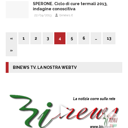
SPERONE. Ciclo di cure termali 2013,
indagine conoscitiva
22/04/2013
binews.it
«
1
2
3
4
5
6
…
13
»
BINEWS TV. LA NOSTRA WEBTV