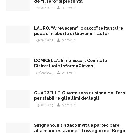
de “Il Faro” si presenta
23/04/2013
binews.it
LAURO. “Arrevacann’ ‘o sacco”settantatre
poesie in libertà di Giovanni Taufer
23/04/2013
binews.it
DOMICELLA. Si riunisce il Comitato
Distrettuale InformaGiovani
23/04/2013
binews.it
QUADRELLE. Questa sera riunione del Faro
per stabilire gli ultimi dettagli
23/04/2013
binews.it
Sirignano. Il sindaco invita a partecipare
alla manifestazione “Il risveglio del Borgo