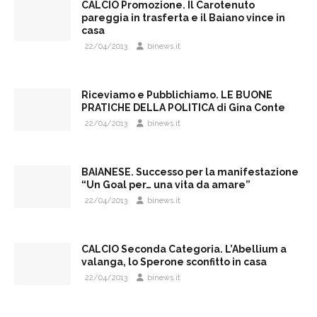
CALCIO Promozione. Il Carotenuto
pareggia in trasferta e il Baiano vince in
casa
22/04/2013
binews.it
Riceviamo e Pubblichiamo. LE BUONE
PRATICHE DELLA POLITICA di Gina Conte
22/04/2013
binews.it
BAIANESE. Successo per la manifestazione
“Un Goal per… una vita da amare”
22/04/2013
binews.it
CALCIO Seconda Categoria. L’Abellium a
valanga, lo Sperone sconfitto in casa
22/04/2013
binews.it