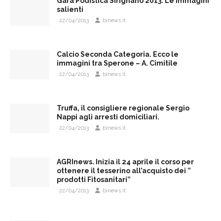
Gara Podistica Sirignano 2013. Le immagini
salienti
22/04/2013
binews.it
Calcio Seconda Categoria. Ecco le
immagini tra Sperone – A. Cimitile
22/04/2013
binews.it
Truffa, il consigliere regionale Sergio
Nappi agli arresti domiciliari.
22/04/2013
binews.it
AGRInews. Inizia il 24 aprile il corso per
ottenere il tesserino all’acquisto dei ”
prodotti Fitosanitari”
22/04/2013
binews.it