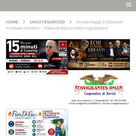
HOME
UNCATEGORIZED
Arresto Nappi. Il difensore
Annibale Schettino: “Abbiamo fiducia nella magistratura”