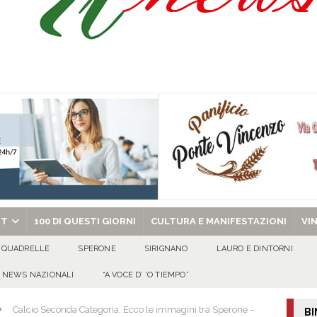
chiesa celebra il Martirio di san Giovanni Battista e santa Sabina
EVIDENZA
Promessa di Matrimonio per gli avellani Michele e Lucia Vittoria
100 DI
ipula protolocco d’intesa con la guardia Agroforestale Italiana
SALERNO
Prisco è la nuova agente della Polizia Municipale
ATTUALITA'
l dott. Domenico Amato, aveva 85 anni
AVELLA
RT
100 DI QUESTI GIORNI
CULTURA E MANIFESTAZIONI
VI
QUADRELLE
SPERONE
SIRIGNANO
LAURO E DINTORNI
NEWS NAZIONALI
“A VOCE D’ ‘O TIEMPO”
Calcio Seconda Categoria. Ecco le immagini tra Sperone –
BI