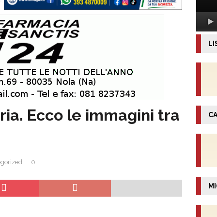
LI
ia. Ecco le immagini tra
CA
gorized
0
MI