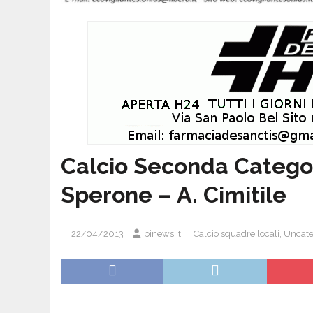
Calcio Seconda Categor
Sperone – A. Cimitile
22/04/2013
binews.it
Calcio squadre locali
,
Uncate