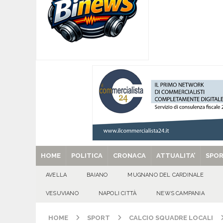
[ 29/08/2025 ]
SANT’Oggi. Venerdì 29 agosto la 
[ 24/11/2019 ]
100 DI QUESTI GIORNI. Bolzano, 
QUESTI GIORNI
[ 06/08/2026 ]
Il comune di Meta di Sorrento st
CITTA'
[ 06/08/2026 ]
Mugnano del Cardinale, Iolanda 
[ 06/08/2026 ]
Lutto ad Avella: è scomparso i
HOME
POLITICA
CRONACA
ATTUALITA’
SPO
AVELLA
BAIANO
MUGNANO DEL CARDINALE
VESUVIANO
NAPOLI CITTÀ
NEWS CAMPANIA
HOME
SPORT
CALCIO SQUADRE LOCALI