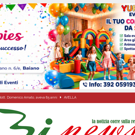
sto Antoniano Bruscianese: al via il conto alla rovescia per la 151ª Festa dei
: la tavola come simbolo di condivisione, armonia e bellezza.
CULTURA