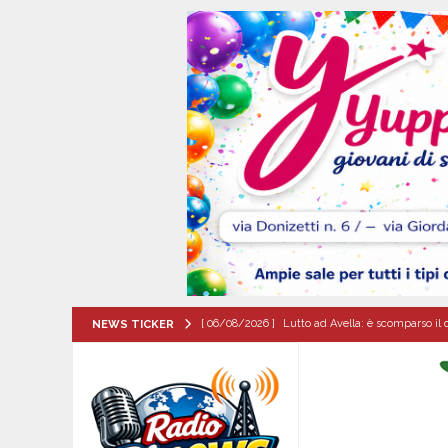
[ 06/08/2026 ]
Brusciano dà il benvenuto all’Ago
NEWS TICKER
Gigli
CULTURA E MANIFESTAZIONI
[ 06/08/2026 ]
VALLESACCARDA, torna CumVivere
E MANIFESTAZIONI