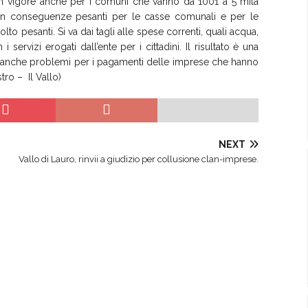
o in vigore anche per i comuni che vanno da 1001 a 5 mila
– con conseguenze pesanti per le casse comunali e per le
olto pesanti. Si va dai tagli alle spese correnti, quali acqua,
 servizi erogati dall’ente per i cittadini. Il risultato è una
ha anche problemi per i pagamenti delle imprese che hanno
tro – Il Vallo)
NEXT
Vallo di Lauro, rinvii a giudizio per collusione clan-imprese.