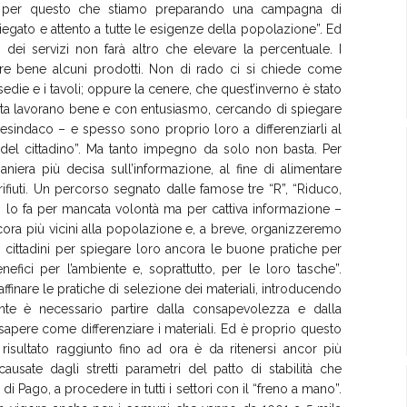
i. È per questo che stiamo preparando una campagna di
egato e attento a tutte le esigenze della popolazione”. Ed
dei servizi non farà altro che elevare la percentuale. I
nziare bene alcuni prodotti. Non di rado ci si chiede come
 sedie e i tavoli; oppure la cenere, che quest’inverno è stato
colta lavorano bene e con entusiasmo, cercando di spiegare
vicesindaco – e spesso sono proprio loro a differenziarli al
 del cittadino”. Ma tanto impegno da solo non basta. Per
iera più decisa sull’informazione, al fine di alimentare
rifiuti. Un percorso segnato dalle famose tre “R”, “Riduco,
 non lo fa per mancata volontà ma per cattiva informazione –
ora più vicini alla popolazione e, a breve, organizzeremo
i cittadini per spiegare loro ancora le buone pratiche per
nefici per l’ambiente e, soprattutto, per le loro tasche”.
finare le pratiche di selezione dei materiali, introducendo
onte è necessario partire dalla consapevolezza e dalla
apere come differenziare i materiali. Ed è proprio questo
 risultato raggiunto fino ad ora è da ritenersi ancor più
ausate dagli stretti parametri del patto di stabilità che
 Pago, a procedere in tutti i settori con il “freno a mano”.