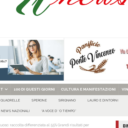
ibro e cedole librarie, al via le domande Scuole ancora protagoniste, anche
O
uto alla Scafatese a titolo definitivo
ATTUALITA'
l concerto del 10 agosto di Anna Tatangelo in occasione dei festeggiamenti
 per i solenni festeggiamenti in onore di San Giovanni Battista 2026!
chiesa celebra il Martirio di san Giovanni Battista e santa Sabina
EVIDENZA
RT
100 DI QUESTI GIORNI
CULTURA E MANIFESTAZIONI
VI
QUADRELLE
SPERONE
SIRIGNANO
LAURO E DINTORNI
NEWS NAZIONALI
“A VOCE D’ ‘O TIEMPO”
oso: raccolta differenziata al 55% Grandi risultati per
BI