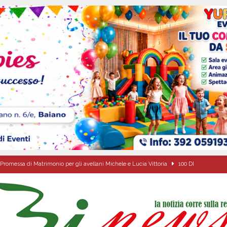
Promessa di Matrimonio per gli avellani Michele e Lucia Vittoria
100 DI
due Napoletane: Elena d’Amico Miss Cinema Campania e Valeria Nettuno Miss