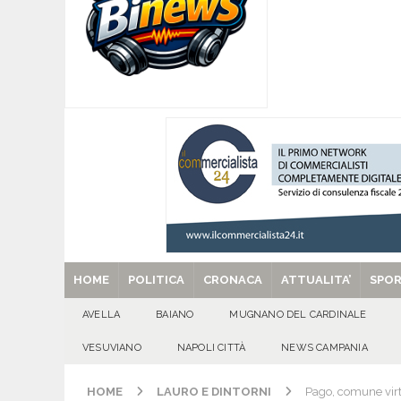
[ 08/08/2026 ]
POLLENA TROCCHIA (NA). Buoni l
sul fronte dell’edilizia scolastica
VESUVIAN
[ 08/08/2026 ]
U.S. Avellino. Claudio Manzi ced
[ 08/08/2026 ]
Forino (AV): Sale l’attesa per i
patronali
CULTURA E MANIFESTAZIONI
[ 08/08/2026 ]
Quadrelle in Festa: Tutto pronto
EVIDENZA
[ 29/08/2025 ]
SANT’Oggi. Venerdì 29 agosto la 
HOME
POLITICA
CRONACA
ATTUALITA’
SPO
AVELLA
BAIANO
MUGNANO DEL CARDINALE
VESUVIANO
NAPOLI CITTÀ
NEWS CAMPANIA
HOME
LAURO E DINTORNI
Pago, comune virtu