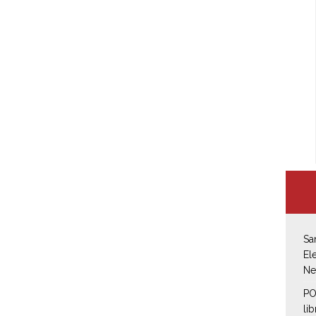
Sa
El
Ne
PO
li