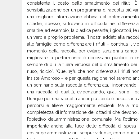
consistente il costo dello smaltimento dei rifiut
sensibilizzazione per un programma di raccolta più vari
una migliore informazione abbinata al potenziamento 
cittadini, spesso, si trovano in difficoltà nel differe
smaltire, ad esempio, la plastica pesante, i giocattoli, le
un vero e proprio problema. “I nostri addetti alla rac
alle famiglie come differenziare i rifiuti – continua il 
momento della raccolta per evitare sanzioni a carico
migliorare la performance è necessario puntare in man
sempre di più la filiera virtuosa dello smaltimento dei 
riuso, riciclo”. “Quel 15% che non differenzia i rifiuti
insiste Amoroso – e per questa ragione noi saremo anc
un seminario sulla raccolta differenziata, incontrando 
una raccolta di qualità, evidenziando, quali sono i be
Dunque per una raccolta ancor più spinta è necessario af
percorsi e filiere maggiormente efficienti. Ma a m
completezza di informazione dei cittadini che devono s
l’obiettivo dell’amministrazione comunale. Ma l’ottimo
importante anche alla luce delle difficoltà di spesa c
costringe amministrazioni seppur virtuose, come quella di