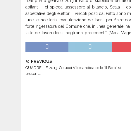
“Dal primo gennaio 2013 il Patto di stabilità è entrat
abitanti – ci spiega l’assessore al bilancio, Scala 
aspettative degli elettori. I vincoli posti dal Patto sono m
luce, cancelleria, manutenzione dei beni, per finire con i
forte ingessatura del Comune che, in linea generale, 
fatto dei lavori decisi negli anni precedenti”. (Maria Magis
PREVIOUS
QUADRELLE 2013. Colucci Vito candidato de “Il Faro” si
presenta