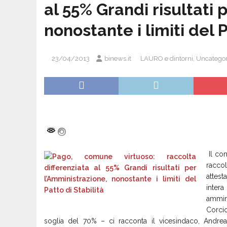
al 55% Grandi risultati 
nonostante i limiti del P
23/04/2013
binews.it
LAURO e dintorni
,
Uncategor
Il com
raccol
attest
inte
ammin
Corci
soglia del 70% – ci racconta il vicesindaco, And