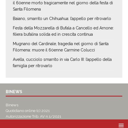
il 60enne morto tragicamente nel giorno della festa di
Santa Filomena
Baiano, smarrito un Chihuahua: l’appello per ritrovarlo
Festa della Mozzarella di Bufala a Cancello ed Arnone:
filiera bufalina solida ed in crescita continua
Mugnano del Cardinale, tragedia nel giorno di Santa
Filomena: muore il 60enne Carmine Colucci
Avella, cucciolo smarrito in via Carlo III: l’appello della
famiglia per ritrovarlo
BINEWS
Binews
Quotidiano online (c) 2021
Autorizzazione Trib. AV n.1/2021