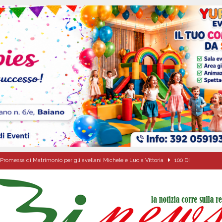
Promessa di Matrimonio per gli avellani Michele e Lucia Vittoria
100 DI
ta del nuovo “Giglio“ di grano.
ALTA IRPINIA
a Carmine Colucci, il 60enne morto tragicamente nel giorno della festa di