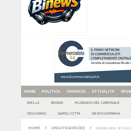
Santa Filomena
CRONACA
[ 09/08/2026 ]
Baiano, smarrito un Chihuahua: l
[ 09/08/2026 ]
Festa della Mozzarella di Bufala
CASERTANA
[ 09/08/2026 ]
Mugnano del Cardinale, tragedi
ATTUALITA'
[ 29/08/2025 ]
SANT’Oggi. Venerdì 29 agosto la 
HOME
POLITICA
CRONACA
ATTUALITA’
SPO
AVELLA
BAIANO
MUGNANO DEL CARDINALE
VESUVIANO
NAPOLI CITTÀ
NEWS CAMPANIA
HOME
UNCATEGORIZED
Questa sera, al Vul