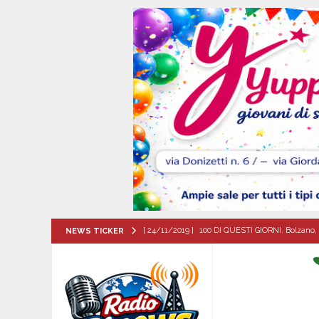
[ 24/11/2019 ]
100 DI QUESTI GIORNI. Bolzano, 
NEWS TICKER
QUESTI GIORNI
[ 09/08/2026 ]
Flumeri, ieri 8 agosto ’26 l’alza
[ 09/08/2026 ]
MUGNANO DEL CARDINALE. Chi er