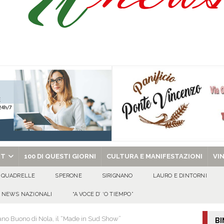
’appello per ritrovarlo
ATTUALITA'
 a Cancello ed Arnone: filiera bufalina solida ed in crescita continua
AREA
a nel giorno di Santa Filomena: muore il 60enne Carmine Colucci
chiesa celebra il Martirio di san Giovanni Battista e santa Sabina
EVIDENZA
RT
100 DI QUESTI GIORNI
CULTURA E MANIFESTAZIONI
VI
QUADRELLE
SPERONE
SIRIGNANO
LAURO E DINTORNI
NEWS NAZIONALI
“A VOCE D’ ‘O TIEMPO”
cano Buono di Nola, il “Made in Sud Show”
BI