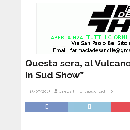
Questa sera, al Vulcano
in Sud Show”
13/07/2013
binews.it
Uncategorized
0