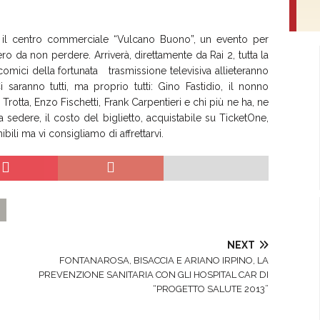
o il centro commerciale “Vulcano Buono”, un evento per
o da non perdere. Arriverà, direttamente da Rai 2, tutta la
comici della fortunata trasmissione televisiva allieteranno
 Ci saranno tutti, ma proprio tutti: Gino Fastidio, il nonno
rotta, Enzo Fischetti, Frank Carpentieri e chi più ne ha, ne
sedere, il costo del biglietto, acquistabile su TicketOne,
ibili ma vi consigliamo di affrettarvi.
NEXT
FONTANAROSA, BISACCIA E ARIANO IRPINO, LA
PREVENZIONE SANITARIA CON GLI HOSPITAL CAR DI
“PROGETTO SALUTE 2013”