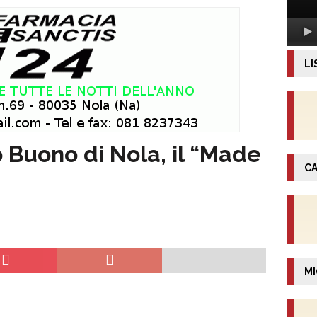
LI
 Buono di Nola, il “Made
CA
MI