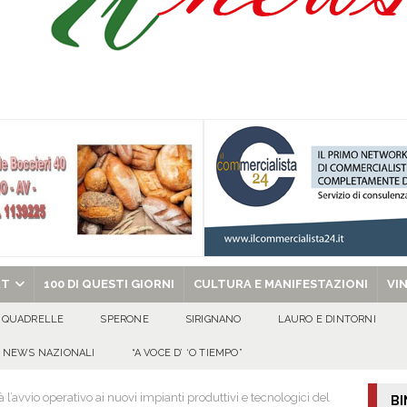
ibro e cedole librarie, al via le domande Scuole ancora protagoniste, anche
O
uto alla Scafatese a titolo definitivo
ATTUALITA'
l concerto del 10 agosto di Anna Tatangelo in occasione dei festeggiamenti
 per i solenni festeggiamenti in onore di San Giovanni Battista 2026!
chiesa celebra il Martirio di san Giovanni Battista e santa Sabina
EVIDENZA
RT
100 DI QUESTI GIORNI
CULTURA E MANIFESTAZIONI
VI
QUADRELLE
SPERONE
SIRIGNANO
LAURO E DINTORNI
NEWS NAZIONALI
“A VOCE D’ ‘O TIEMPO”
l’avvio operativo ai nuovi impianti produttivi e tecnologici del
BI