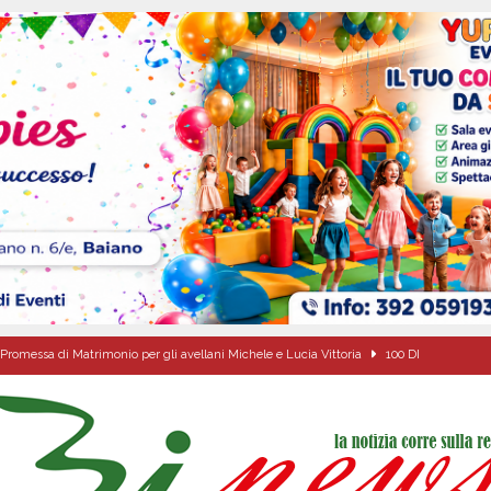
Promessa di Matrimonio per gli avellani Michele e Lucia Vittoria
100 DI
due Napoletane: Elena d’Amico Miss Cinema Campania e Valeria Nettuno Miss