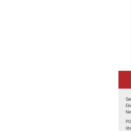
Sa
El
Ne
PO
li