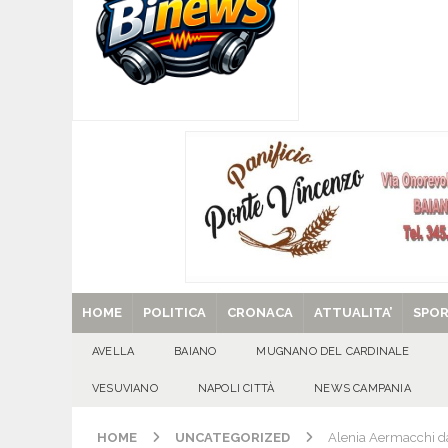
[ 08/08/2026 ]
POLLENA TROCCHIA (NA). Buoni l
sul fronte dell’edilizia scolastica
VESUVIAN
[ 08/08/2026 ]
U.S. Avellino. Claudio Manzi ced
[ 08/08/2026 ]
Forino (AV): Sale l’attesa per i
patronali
CULTURA E MANIFESTAZIONI
[ 08/08/2026 ]
Quadrelle in Festa: Tutto pronto
EVIDENZA
[ 29/08/2025 ]
SANT’Oggi. Venerdì 29 agosto la 
HOME
POLITICA
CRONACA
ATTUALITA’
SPO
AVELLA
BAIANO
MUGNANO DEL CARDINALE
VESUVIANO
NAPOLI CITTÀ
NEWS CAMPANIA
HOME
UNCATEGORIZED
Alenia Aermacchi dà 