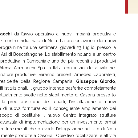
acchi
dà l’avvio operativo ai nuovi impianti produttivi e
el centro industriale di Nola. La presentazione dei nuovi
 programma tra una settimana, giovedì 23 luglio, presso la
a Asi di Boscofangone. Lo stabilimento nolano è un centro
produttiva in Campania e uno dei più recenti siti produttivi
Alenia Aermacchi Spa in Italia con inizio dell’attività nel
strutture produttive. Saranno presenti Amedeo Caporaletti,
presidente della Regione Campania,
Giuseppe Giordo
,
i istituizionali. Il gruppo intende trasferire completamente
i attualmente svolte nello stabilimento di Casoria presso lo
la predisposizione dei reparti, l’installazione di nuovi
 e di nuova fornitura) ed il conseguente ampliamento dei
scopo di costituire il nuovo Centro integrato strutture
e avanzata di implementazione per un investimento ormai
rutture metalliche prevede l’integrazione nel sito di Nola
ente prodotte a Casoria). Obiettivo focalizzare le attività