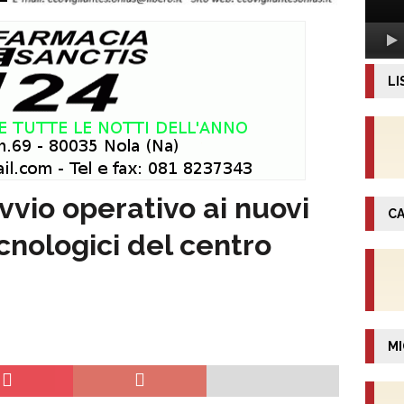
LI
vvio operativo ai nuovi
CA
ecnologici del centro
MI