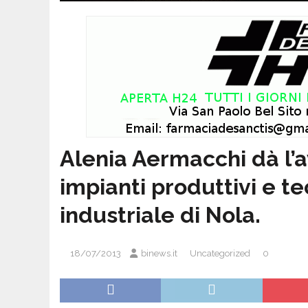
Alenia Aermacchi dà l’a
impianti produttivi e t
industriale di Nola.
18/07/2013
binews.it
Uncategorized
0