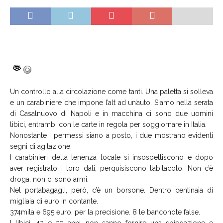
Un controllo alla circolazione come tanti. Una paletta si solleva
e un carabiniere che impone l’alt ad un’auto. Siamo nella serata
di Casalnuovo di Napoli e in macchina ci sono due uomini
libici, entrambi con le carte in regola per soggiornare in Italia.
Nonostante i permessi siano a posto, i due mostrano evidenti
segni di agitazione.
I carabinieri della tenenza locale si insospettiscono e dopo
aver registrato i loro dati, perquisiscono l’abitacolo. Non c’è
droga, non ci sono armi.
Nel portabagagli, però, c’è un borsone. Dentro centinaia di
migliaia di euro in contante.
374mila e 695 euro, per la precisione. 8 le banconote false.
I libici, 42 e 39 anni, non sanno fornire una spiegazione e