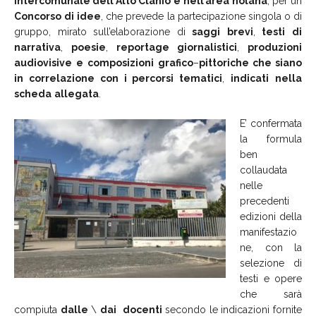
intercomunale dell
’
Alto Clanio
e
nell’area
nolana
, per un
Concorso
di
idee
, che prevede la partecipazione singola o di
gruppo, mirato sull’elaborazione di
saggi
brevi
,
testi
di
narrativa
,
poesie
,
reportage
giornalistici
,
produzioni
audiovisive
e
composizioni
grafico
–
pittoriche che siano
in correlazione con i percorsi tematici
,
indicati
nella
scheda
allegata
.
E’ confermata
la formula
ben
collaudata
nelle
precedenti
edizioni della
manifestazio
ne, con la
selezione di
testi e opere
che sarà
compiuta
dalle
\
dai
docenti
secondo le indicazioni fornite