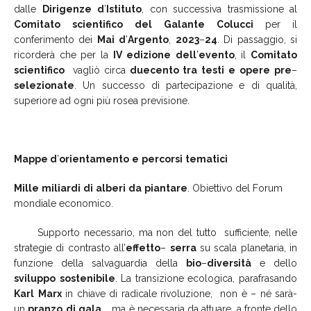
dalle
Dirigenze
d
’
Istituto
, con successiva trasmissione al
Comitato
scientifico
del
Galante
Colucci
per il
conferimento dei
Mai
d
’
Argento
,
2023
–
24
. Di passaggio, si
ricorderà che per la
IV
edizione
dell
’
evento
, il
Comitato
scientifico
vagliò circa
duecento
tra
testi
e
opere
pre
–
selezionate
. Un successo di partecipazione e di qualità,
superiore ad ogni più rosea previsione.
Mappe d
’
orientamento
e
percorsi
tematici
Mille
miliardi
di
alberi
da
piantare
. Obiettivo del Forum
mondiale economico.
Supporto necessario, ma non del tutto sufficiente, nelle
strategie di contrasto all’
effetto
–
serra
su scala planetaria, in
funzione della salvaguardia della
bio
–
diversità
e dello
sviluppo
sostenibile
. La transizione ecologica, parafrasando
Karl
Marx
in chiave di radicale rivoluzione, non è – né sarà-
un
pranzo
di
gala
… ma è necessaria da attuare, a fronte dello