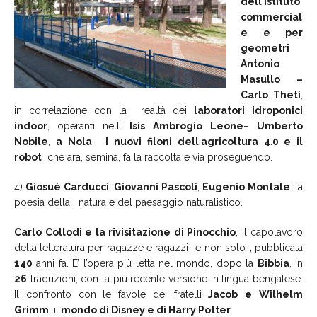
dell
’
Istituto
commercial
e
e
per
geometri
Antonio
Masullo
–
Carlo
Theti
,
in correlazione con la realtà dei
laboratori
idroponici
indoor
, operanti nell’
Isis
Ambrogio
Leone
–
Umberto
Nobile
,
a
Nola
.
I
nuovi
filoni
dell
’
agricoltura
4
.
0 e
il
robot
che ara, semina, fa la raccolta e via proseguendo.
4)
Giosuè
Carducci
,
Giovanni
Pascoli
,
Eugenio
Montale
: la
poesia della natura e del paesaggio naturalistico.
Carlo Collodi e la rivisitazione di Pinocchio
, il capolavoro
della letteratura per ragazze e ragazzi- e non solo-, pubblicata
140
anni fa. E’ l’opera più letta nel mondo, dopo la
Bibbia
, in
26
traduzioni, con la più recente versione in lingua bengalese.
Il confronto con le favole dei fratelli
Jacob
e
Wilhelm
Grimm
, il
mondo di Disney e di Harry Potter
.