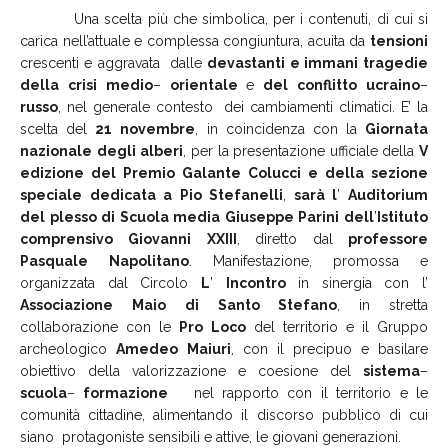
Una scelta più che simbolica, per i contenuti, di cui si
carica nell’attuale e complessa congiuntura, acuita da
tensioni
crescenti e aggravata dalle
devastanti e immani
tragedie
della
crisi
medio
–
orientale
e
del
conflitto
ucraino
–
russo
, nel generale contesto dei cambiamenti climatici. E’ la
scelta del
21
novembre
, in coincidenza con la
Giornata
nazionale
degli
alberi
, per la presentazione ufficiale della
V
edizione
del
Premio
Galante
Colucci
e
della
sezione
speciale
dedicata
a
Pio
Stefanelli
,
sarà
l
’
Auditorium
del
plesso
di
Scuola
media
Giuseppe
Parini
dell
’
Istituto
comprensivo
Giovanni
XXIII
, diretto dal
professore
Pasquale
Napolitano
. Manifestazione, promossa e
organizzata dal Circolo
L
’
Incontro
in sinergia con l’
Associazione
Maio
di
Santo
Stefano
, in stretta
collaborazione con le
Pro
Loco
del territorio e il Gruppo
archeologico
Amedeo
Maiuri
, con il precipuo e basilare
obiettivo della valorizzazione e coesione del
sistema
–
scuola
–
formazione
nel rapporto con il territorio e le
comunità cittadine, alimentando il discorso pubblico di cui
siano protagoniste sensibili e attive, le giovani generazioni.