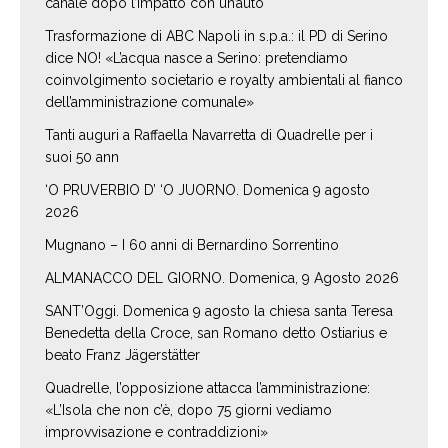
canale dopo l’impatto con un’auto
Trasformazione di ABC Napoli in s.p.a.: il PD di Serino
dice NO! «L’acqua nasce a Serino: pretendiamo
coinvolgimento societario e royalty ambientali al fianco
dell’amministrazione comunale»
Tanti auguri a Raffaella Navarretta di Quadrelle per i
suoi 50 ann
‘O PRUVERBIO D’ ‘O JUORNO. Domenica 9 agosto
2026
Mugnano – I 60 anni di Bernardino Sorrentino
ALMANACCO DEL GIORNO. Domenica, 9 Agosto 2026
SANT’Oggi. Domenica 9 agosto la chiesa santa Teresa
Benedetta della Croce, san Romano detto Ostiarius e
beato Franz Jägerstätter
Quadrelle, l’opposizione attacca l’amministrazione:
«L’Isola che non c’è, dopo 75 giorni vediamo
improvvisazione e contraddizioni»