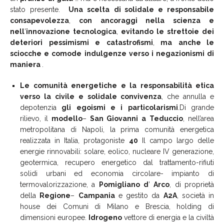
stato presente.
Una
scelta
di solidale e
responsabile
consapevolezza
,
con
ancoraggi
nella
scienza
e
nell
’
innovazione
tecnologica
,
evitando
le
strettoie
dei
deteriori
pessimismi
e
catastrofismi
,
ma
anche le
sciocche e comode
indulgenze verso i negazionismi di
maniera
.
Le
comunità
energetiche
e
la
responsabilità
etica
verso
la
civile
e
solidale
convivenza
, che annulla e
depotenzia
gli
egoismi
e
i
particolarismi
.Di grande
rilievo, il
modello
–
San
Giovanni
a
Teduccio
, nell’area
metropolitana di Napoli, la prima comunità energetica
realizzata in Italia, protagoniste
40
Il campo largo delle
energie rinnovabili: solare, eolico, nucleare IV generazione,
geotermica, recupero energetico dal trattamento-rifiuti
solidi urbani ed economia circolare- impianto di
termovalorizzazione, a
Pomigliano
d
’
Arco
, di proprietà
della
Regione
–
Campania
e gestito da
A2A
, società in
house dei Comuni di Milano e Brescia, holding di
dimensioni europee.
Idrogeno
vettore di energia e la civiltà