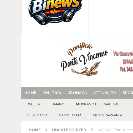
[ 05/08/2026 ]
Baiano, rieccoti! Il ripescaggio
[ 05/08/2026 ]
Domicella in festa: Zahida Muh
[ 05/08/2026 ]
Avella in festa: Francesca Pedali
GIORNI
[ 05/08/2026 ]
Usura ed estorsioni aggravate d
CRONACA
[ 29/08/2025 ]
SANT’Oggi. Venerdì 29 agosto la 
HOME
POLITICA
CRONACA
ATTUALITA’
SPO
AVELLA
BAIANO
MUGNANO DEL CARDINALE
VESUVIANO
NAPOLI CITTÀ
NEWS CAMPANIA
HOME
UNCATEGORIZED
AVELLA. Possibile can