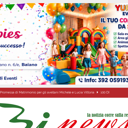
Promessa di Matrimonio per gli avellani Michele e Lucia Vittoria
100 DI
ale si chiude con una serata di emozioni e il primo campeggio nel Convento di