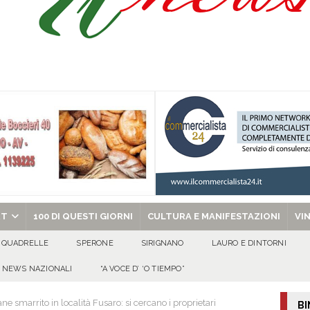
 riporta i granata in Promozione
ATTUALITA'
ammad presta giuramento nella Polizia di Stato
EVIDENZA
no spegne 50 candeline tra sorrisi, affetto e tanta allegria
100 DI QUESTI
al metodo mafioso: due persone in carcere dopo l’inchiesta della DDA di Napoli
chiesa celebra il Martirio di san Giovanni Battista e santa Sabina
EVIDENZA
RT
100 DI QUESTI GIORNI
CULTURA E MANIFESTAZIONI
VI
QUADRELLE
SPERONE
SIRIGNANO
LAURO E DINTORNI
NEWS NAZIONALI
“A VOCE D’ ‘O TIEMPO”
e smarrito in località Fusaro: si cercano i proprietari
BI