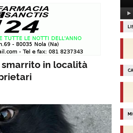
LI
smarrito in località
CA
prietari
MI