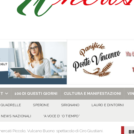
Prisco è la nuova agente della Polizia Municipale
ATTUALITA'
l dott. Domenico Amato, aveva 85 anni
AVELLA
sto Antoniano Bruscianese: al via il conto alla rovescia per la 151ª Festa dei
chiesa celebra il Martirio di san Giovanni Battista e santa Sabina
EVIDENZA
RT
100 DI QUESTI GIORNI
CULTURA E MANIFESTAZIONI
VI
QUADRELLE
SPERONE
SIRIGNANO
LAURO E DINTORNI
NEWS NAZIONALI
“A VOCE D’ ‘O TIEMPO”
rcati Piccolo, Vulcano Buono: spettacolo di Ciro Giustiani.
BI