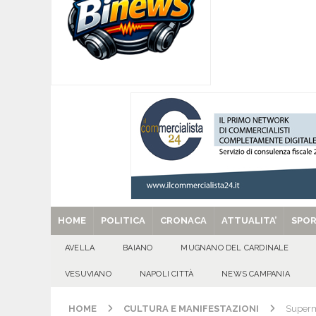
CITTA'
[ 06/08/2026 ]
Mugnano del Cardinale, Iolanda 
[ 06/08/2026 ]
Lutto ad Avella: è scomparso i
[ 06/08/2026 ]
Brusciano dà il benvenuto all’Ago
Gigli
CULTURA E MANIFESTAZIONI
[ 29/08/2025 ]
SANT’Oggi. Venerdì 29 agosto la 
HOME
POLITICA
CRONACA
ATTUALITA’
SPO
AVELLA
BAIANO
MUGNANO DEL CARDINALE
VESUVIANO
NAPOLI CITTÀ
NEWS CAMPANIA
HOME
CULTURA E MANIFESTAZIONI
Superme