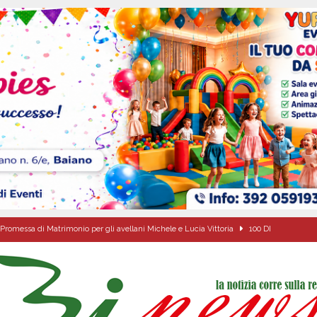
Promessa di Matrimonio per gli avellani Michele e Lucia Vittoria
100 DI
de che vive da oltre due secoli
ATTUALITA'
ipula protolocco d’intesa con la guardia Agroforestale Italiana
SALERNO