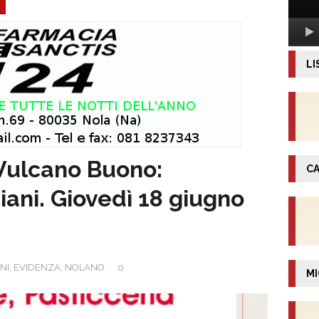
LI
Vulcano Buono:
CA
iani. Giovedì 18 giugno
NI
,
EVIDENZA
,
NOLANO
0
MI