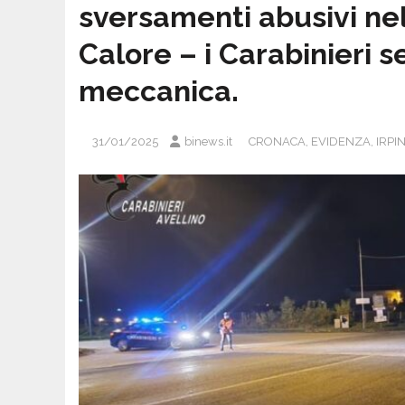
sversamenti abusivi nel
Calore – i Carabinieri s
meccanica.
31/01/2025
binews.it
CRONACA
,
EVIDENZA
,
IRPI