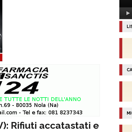
LI
CA
MI
): Rifiuti accatastati e