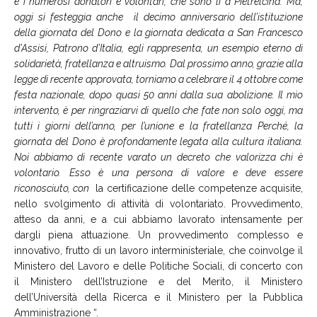
e i numerosi donatori e volontari, che sono li a Pietrelcina. Ma,
oggi si festeggia anche il decimo anniversario dell’istituzione
della giornata del Dono e la giornata dedicata a
San Francesco
d’Assisi, Patrono d’Italia, egli rappresenta, un esempio eterno di
solidarietà, fratellanza e altruismo. Dal prossimo anno, grazie alla
legge di recente approvata, torniamo a celebrare il 4 ottobre come
festa nazionale, dopo quasi 50 anni dalla sua abolizione. Il mio
intervento, è per ringraziarvi di quello che fate non solo oggi, ma
tutti i giorni dell’anno, per l’unione e la fratellanza Perché, la
giornata del Dono è profondamente legata alla cultura italiana.
Noi abbiamo di recente varato un decreto che valorizza chi è
volontario. Esso è una persona di valore e deve essere
riconosciuto, con
la certificazione delle competenze acquisite,
nello svolgimento di attività di volontariato. Provvedimento,
atteso da anni, e a cui abbiamo lavorato intensamente per
dargli piena attuazione. Un provvedimento complesso e
innovativo, frutto di un lavoro interministeriale, che coinvolge il
Ministero del Lavoro e delle Politiche Sociali, di concerto con
il Ministero dell’Istruzione e del Merito, il Ministero
dell’Università della Ricerca e il Ministero per la Pubblica
Amministrazione “.