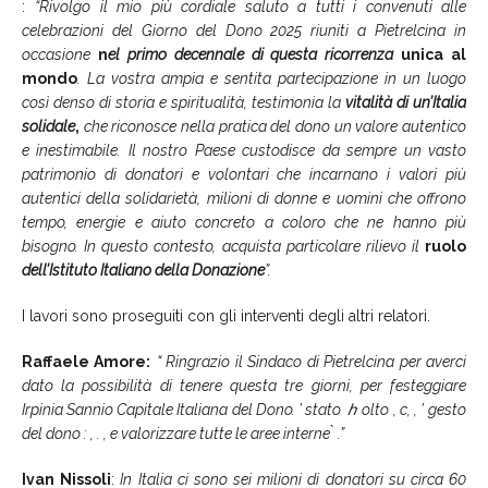
:
“Rivolgo il mio più cordiale saluto a tutti i convenuti alle
celebrazioni del Giorno del Dono 2025 riuniti a Pietrelcina in
occasione
n
el primo decennale di questa ricorrenza
unica al
mondo
. La vostra ampia e sentita partecipazione in un luogo
così denso di storia e spiritualità, testimonia la
vitalità di un’Italia
solidale
,
che riconosce nella pratica del dono un valore autentico
e inestimabile. Il nostro Paese custodisce da sempre un vasto
patrimonio di donatori e volontari che incarnano i valori più
autentici della solidarietà, milioni di donne e uomini che offrono
tempo, energie e aiuto concreto a coloro che ne hanno più
bisogno. In questo contesto, acquista particolare rilievo il
ruolo
dell’Istituto Italiano della Donazione
”.
I lavori sono proseguiti con gli interventi degli altri relatori.
Raffaele Amore:
“ Ringrazio il Sindaco di Pietrelcina per averci
dato la possibilità di tenere questa tre giorni, per festeggiare
Irpinia Sannio Capitale Italiana del Dono.
’ stato
ℎ
olto
, c
,
,
’
gesto
del dono
:
,
.
, e valorizzare tutte le aree interne
̀
.”
Ivan Nissoli
:
In Italia ci sono sei milioni di donatori su circa 60