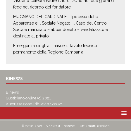
Visciano celebra Padre Arturo D’Onofrio: due giorni di
fede nel ricordo del fondatore
MUGNANO DEL CARDINALE. L’Ipocrisia delle
Apparenze e il Sociale Negato: il Caso del Centro
Sociale mai usato – abbandonato – vandalizzato e
destinato al privato
Emergenza cinghiali: nasce il Tavolo tecnico
permanente della Regione Campania
BINEWS
Binews
Quotidiano online (c) 2021
Autorizzazione Trib. AV n.1/2021
© 2016-2021 - binews.it - Notizie - Tutti i diritti riservati