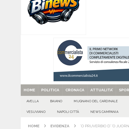
[ 06/08/2026 ]
Mugnano del Cardinale, Iolanda 
[ 06/08/2026 ]
Lutto ad Avella: è scomparso i
[ 06/08/2026 ]
Brusciano dà il benvenuto all’Ago
Gigli
CULTURA E MANIFESTAZIONI
[ 06/08/2026 ]
VALLESACCARDA, torna CumVivere
E MANIFESTAZIONI
[ 29/08/2025 ]
SANT’Oggi. Venerdì 29 agosto la 
HOME
POLITICA
CRONACA
ATTUALITA’
SPO
AVELLA
BAIANO
MUGNANO DEL CARDINALE
VESUVIANO
NAPOLI CITTÀ
NEWS CAMPANIA
HOME
EVIDENZA
‘O PRUVERBIO D’ ‘O JUORN