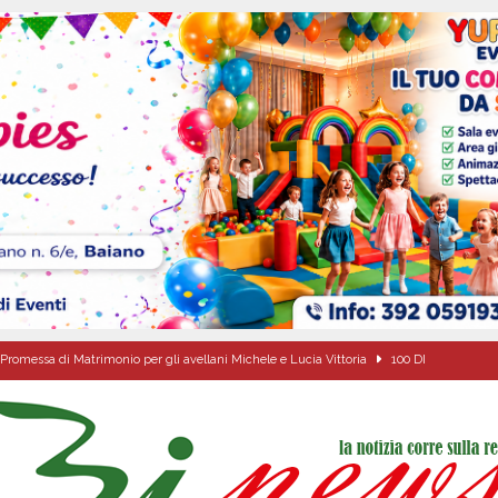
Promessa di Matrimonio per gli avellani Michele e Lucia Vittoria
100 DI
ipula protolocco d’intesa con la guardia Agroforestale Italiana
SALERNO