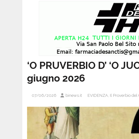
‘O PRUVERBIO D’ ‘O JU
giugno 2026
07/06/2026
binews.it
EVIDENZA
,
Il Proverbio del