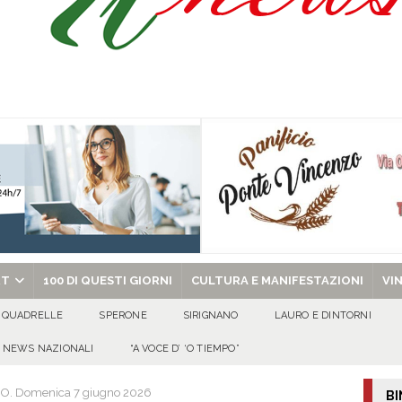
Prisco è la nuova agente della Polizia Municipale
ATTUALITA'
l dott. Domenico Amato, aveva 85 anni
AVELLA
sto Antoniano Bruscianese: al via il conto alla rovescia per la 151ª Festa dei
: la tavola come simbolo di condivisione, armonia e bellezza.
CULTURA
chiesa celebra il Martirio di san Giovanni Battista e santa Sabina
EVIDENZA
RT
100 DI QUESTI GIORNI
CULTURA E MANIFESTAZIONI
VI
QUADRELLE
SPERONE
SIRIGNANO
LAURO E DINTORNI
NEWS NAZIONALI
“A VOCE D’ ‘O TIEMPO”
O. Domenica 7 giugno 2026
BI