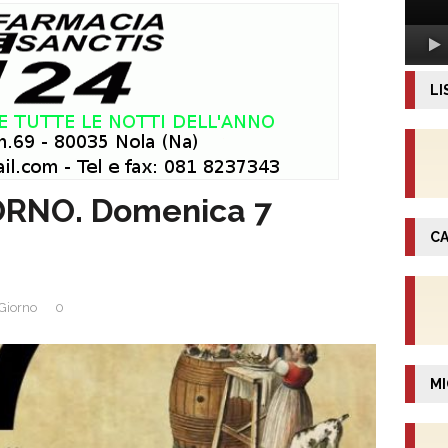
LI
ORNO. Domenica 7
CA
 Giorno
0
MI