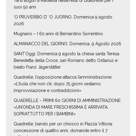
Tanti auguri a Raffaella Navarretta di Quadrelle per i
suoi 50 ann
‘O PRUVERBIO D’ ‘O JUORNO. Domenica 9 agosto
2026
Mugnano – I 60 anni di Bernardino Sorrentino
ALMANACCO DEL GIORNO. Domenica, 9 Agosto 2026
SANT’Oggi. Domenica 9 agosto la chiesa santa Teresa
Benedetta della Croce, san Romano detto Ostiarius e
beato Franz Jägerstätter
Quadrelle, l’opposizione attacca l’amministrazione:
«L’Isola che non c’è, dopo 75 giorni vediamo
improvvisazione e contraddizioni»
QUADRELLE – PRIMI 60 GIORNI DI AMMINISTRAZIONE:
«UN’ONDA DI MARE FRESCHISSIMA È ARRIVATA,
SOPRATTUTTO PER I BAMBINI»
Quadrelle, bando per un chiosco in Piazza Vittoria:
concessione di quattro anni, domande entro il 7