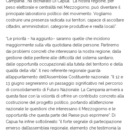
Campania”, ha dichiarato Di Capua. “La nostra regione, per
peso elettorale e centralità nel Mezzogiorno, può diventare il
principale laboratorio politico del movimento. Vogliamo
costruire una presenza radicata sui territori, capace di ascoltare
cittadini, amministratori, categorie produttive e realtà locali”.
“Le priorità – ha aggiunto– saranno quelle che incidono
maggiormente sulla vita quotidiana delle persone. Partiremo
dai problemi concreti che interessano la nostra regione, dalla
gestione delle periferie alle difficoltà del sistema sanitario,
dalle opportunità occupazionali alla tutela del territorio e della
qualità della vita”. Il neo referente regionale guarda
all’appuntamento dell’Assemblea Costituente nazionale. “Il 12 e
13 giugno segneranno un passaggio significativo nel percorso
di consolidamento di Futuro Nazionale. La Campania arriverà a
questa fase con la volontà di offrire un contributo concreto alla
costruzione del progetto politico, portando all’attenzione
nazionale le questioni che interessano il Mezzogiorno e le
opportunità che questa parte del Paese può esprimere”. Di
Capua ha infine sottolineato “il forte segnale di partecipazione
emerso dall’assemblea regionale, elemento che testimonia la