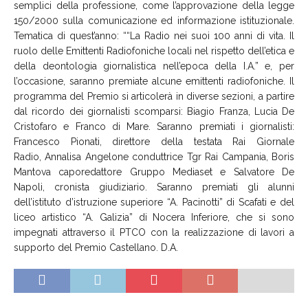
semplici della professione, come l’approvazione della legge
150/2000 sulla comunicazione ed informazione istituzionale.
Tematica di quest’anno: “
“La Radio nei suoi 100 anni di vita. Il
ruolo delle Emittenti Radiofoniche locali nel rispetto dell’etica e
della deontologia gior
nalistica nell’epoca della I.A.”
e, per
l’occasione, saranno premiate alcune emittenti radiofoniche.
Il
programma del Premio si articolerà in diverse sezioni, a partire
dal ricordo
dei
giornalisti scomparsi: Biagio
Franza
, Lucia De
Cristofaro e Franco di Mare. Saranno premiati
i
giornalisti:
Francesco
Pionati
, direttore d
ella testata Rai Giornale
Radio,
Annalisa Angelo
ne conduttrice
Tgr
Rai Campania,
Boris
Mantova caporedattore Gruppo Mediaset e Salvatore De
Napoli, cronista giudiziario.
Saranno premiati
gli alunni
dell’i
stituto d’
istruzione s
uperiore “A. Pacinotti” di Scafati e del
liceo artistico “A. Galizia” di Nocera Inferiore, che si sono
impegnati attraverso il PTCO con la realizzazione di lavori a
supporto del Premio Castellano.
D.A.