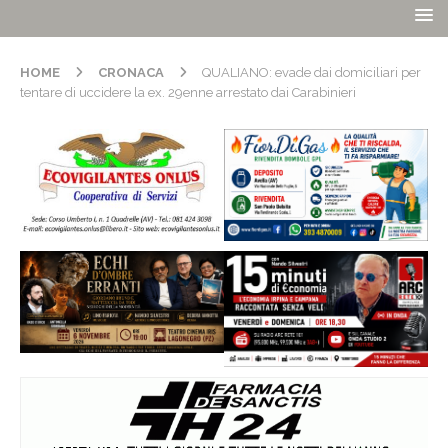
HOME
CRONACA
QUALIANO: evade dai domiciliari per
tentare di uccidere la ex. 29enne arrestato dai Carabinieri