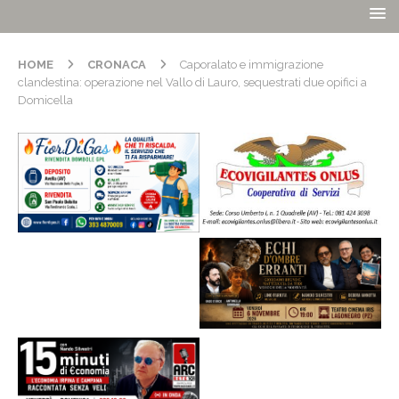
HOME
CRONACA
Caporalato e immigrazione
clandestina: operazione nel Vallo di Lauro, sequestrati due opifici a
Domicella