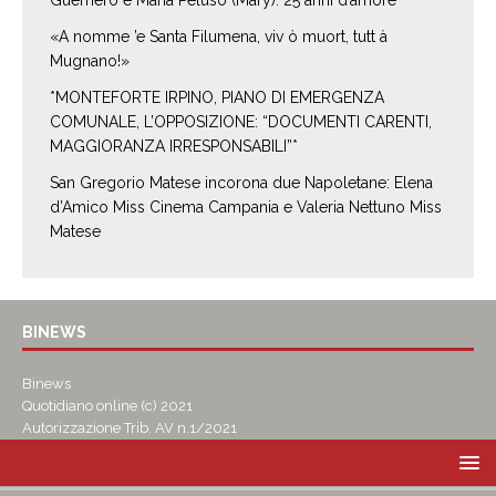
Guerriero e Maria Peluso (Mary): 25 anni d’amore
«A nomme ’e Santa Filumena, viv ò muort, tutt à
Mugnano!»
*MONTEFORTE IRPINO, PIANO DI EMERGENZA
COMUNALE, L’OPPOSIZIONE: “DOCUMENTI CARENTI,
MAGGIORANZA IRRESPONSABILI”*
San Gregorio Matese incorona due Napoletane: Elena
d’Amico Miss Cinema Campania e Valeria Nettuno Miss
Matese
BINEWS
Binews
Quotidiano online (c) 2021
Autorizzazione Trib. AV n.1/2021