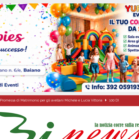
Promessa di Matrimonio per gli avellani Michele e Lucia Vittoria
100 DI
ome funzionano in Italia
CULTURA E MANIFESTAZIONI
o della fede: il triduo di Santa Filomena tra le strade del paese