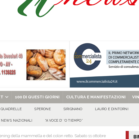
l congresso in Campania: obiettivo consolidare la crescita e preparare le prossime
tello Lancellotti tornerà ad ardere nella notte del 30 agosto
ATTUALITA'
casa un uomo e una donna: aperta un’indagine
ATTUALITA'
chiesa celebra il Martirio di san Giovanni Battista e santa Sabina
EVIDENZA
RT
100 DI QUESTI GIORNI
CULTURA E MANIFESTAZIONI
VI
QUADRELLE
SPERONE
SIRIGNANO
LAURO E DINTORNI
NEWS NAZIONALI
“A VOCE D’ ‘O TIEMPO”
ening della mammella e del colon retto. Sabato 11 ottobre
BI