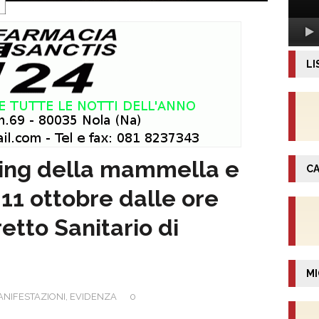
LI
ning della mammella e
CA
 11 ottobre dalle ore
retto Sanitario di
MI
ANIFESTAZIONI
,
EVIDENZA
0