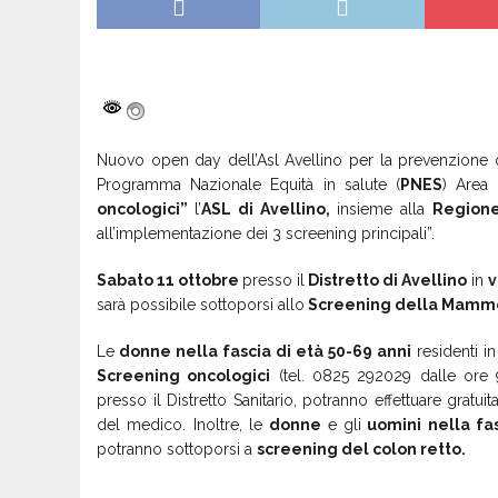
Nuovo open day dell’Asl Avellino per la prevenzione on
Programma Nazionale Equità in salute (
PNES
) Area 
oncologici”
l’
ASL di Avellino,
insieme alla
Regione
all’implementazione dei 3 screening principali”.
Sabato 11 ottobre
presso il
Distretto di Avellino
in
v
sarà possibile sottoporsi allo
Screening della Mammel
Le
donne nella fascia di età 50-69 anni
residenti in
Screening oncologici
(tel. 0825 292029 dalle ore 
presso il Distretto Sanitario, potranno effettuare gratu
del medico. Inoltre, le
donne
e gli
uomini nella fas
potranno sottoporsi a
screening del colon retto.