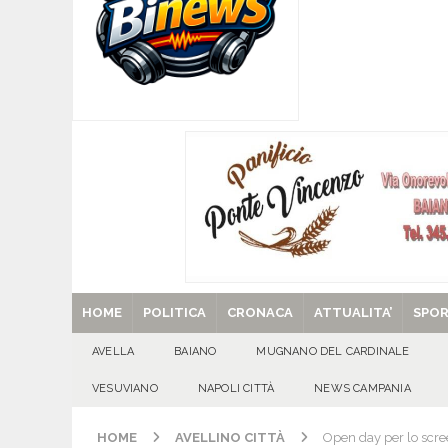
ATTUALITA'
[ 07/08/2026 ]
Forza Italia apre la stagione de
sfide
ATTUALITA'
[ 07/08/2026 ]
Lauro riaccende la storia: il Cas
[ 07/08/2026 ]
Portici, trovati senza vita in 
[ 29/08/2025 ]
SANT’Oggi. Venerdì 29 agosto la 
HOME
POLITICA
CRONACA
ATTUALITA’
SPO
AVELLA
BAIANO
MUGNANO DEL CARDINALE
VESUVIANO
NAPOLI CITTÀ
NEWS CAMPANIA
HOME
AVELLINO CITTÀ
Open day per lo scre