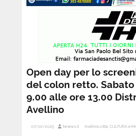
Open day per lo scree
del colon retto. Sabato
9.00 alle ore 13.00 Dist
Avellino
07/10/2025
binews.it
Avellino città
,
CULTURA e M