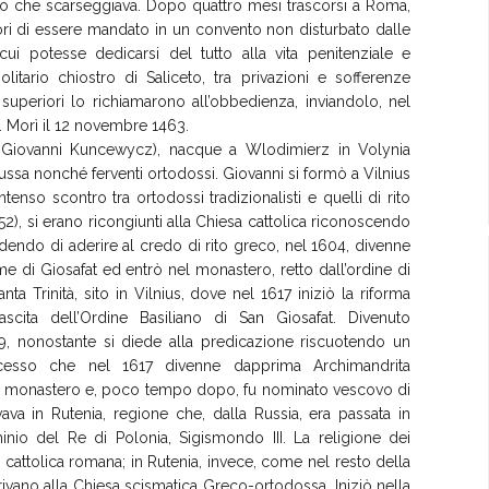
io che scarseggiava. Dopo quattro mesi trascorsi a Roma,
riori di essere mandato in un convento non disturbato dalle
cui potesse dedicarsi del tutto alla vita penitenziale e
itario chiostro di Saliceto, tra privazioni e sofferenze
i superiori lo richiamarono all’obbedienza, inviandolo, nel
. Morì il 12 novembre 1463.
 Giovanni Kuncewycz), nacque a Wlodimierz in Volynia
 russa nonché ferventi ortodossi. Giovanni si formò a Vilnius
intenso scontro tra ortodossi tradizionalisti e quelli di rito
452), si erano ricongiunti alla Chiesa cattolica riconoscendo
idendo di aderire al credo di rito greco, nel 1604,
divenne
 di Giosafat ed entrò nel monastero, retto dall’ordine di
nta Trinità, sito in Vilnius, dove nel 1617 iniziò la riforma
scita dell’Ordine Basiliano di San Giosafat. Divenuto
9, nonostante si diede alla predicazione riscuotendo un
cesso che nel 1617 divenne dapprima Archimandrita
uo monastero e, poco tempo dopo, fu nominato vescovo di
vava in Rutenia, regione che, dalla Russia, era passata in
inio del Re di Polonia, Sigismondo III. La religione dei
 cattolica romana; in Rutenia, invece, come nel resto della
erivano alla Chiesa scismatica Greco-ortodossa. Iniziò nella