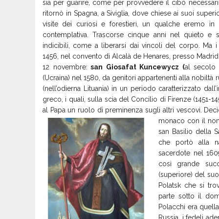
sia per guarire, come per provvedere il cibo necessar
ritornò in Spagna, a Siviglia, dove chiese ai suoi supe
visite dei curiosi e forestieri, un qualche eremo in 
contemplativa. Trascorse cinque anni nel quieto e sol
indicibili, come a liberarsi dai vincoli del corpo. Ma 
1456, nel convento di Alcalà de Henares, presso Madrid
12 novembre:
san Giosafat Kuncewycz (
al secolo
(Ucraina) nel 1580, da genitori appartenenti alla nobiltà
(nell’odierna Lituania) in un periodo caratterizzato dall’
greco, i quali, sulla scia del Concilio di Firenze (1451-1
al Papa un ruolo di preminenza sugli altri vescovi. Dec
monaco con il nome
san Basilio della Sa
che portò alla na
sacerdote nel 160
così grande suc
(superiore) del s
Polatsk che si tro
parte sotto il dom
Polacchi era quella
Russia, i fedeli ad