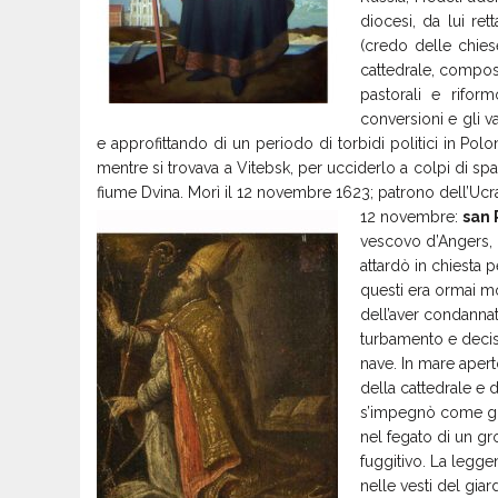
diocesi, da lui ret
(credo delle chies
cattedrale, compos
pastorali e rifor
conversioni e gli val
e approfittando di un periodo di torbidi politici in Polo
mentre si trovava a Vitebsk, per ucciderlo a colpi di sp
fiume Dvina. Morì il 12 novembre 1623; patrono dell’Ucra
12 novembre:
san 
vescovo d’Angers, 
attardò in chiesta
questi era ormai m
dell’aver condanna
turbamento e deciso
nave. In mare apert
della cattedrale e d
s’impegnò come giar
nel fegato di un gr
fuggitivo. La legge
nelle vesti del gia