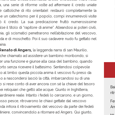
ta, una serie di riforme volte ad affermare il credo uniate
e cattoliche di rito orientale): restaurò completamente la
e un catechismo per il popolo, compì innumerevoli visite
mò il credo. La sua predicazione fruttò numerosissime
se il titolo di “rapitore di anime”. Alleandosi ai poteri civili,
nia, gli scismatici penetrarono nell’abitazione del vescovo,
ada e di moschetto. Poi il suo cadavere nudo fu gettato nel
ina.
Renato di Angers,
la leggenda narra di san Maurilio,
che chiamato ad assistere un bambino moribondo, si
 per una funzione e giunse alla casa del bambino, quando
orto senza ricevere il battesimo. Sentendosi colpevole
to al limbo questa piccola anima il vescovo fu preso da
 a nascondersi lasciò la città, imbarcandosi su di una
o si rese conto di aver ancora con sé la chiave del tesoro
Ba
ei reliquiari che gettò alle acque. Giunto in Inghilterra,
rit
diniere reale. Intanto i fedeli lo cercarono, e un giorno,
osso pesce, ritrovarono le chiavi gettate dal vescovo
Fe
nda infiora il ritrovamento del vescovo da parte dei fedeli
Ar
rdiniere, convincendolo a ritornare ad Angers. Qui giunto,