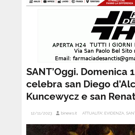
SANT’Oggi. Domenica 1
celebra san Diego d’Alc
Kuncewycz e san Renat
12/11/2023
binews.it
ATTUALITA'
,
EVIDENZA
,
SANT