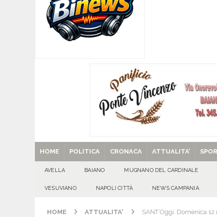
CASERTANA
[ 09/08/2026 ]
Mugnano del Cardinale, tragedi
ATTUALITA'
[ 09/08/2026 ]
Avella, cucciolo smarrito in via C
[ 09/08/2026 ]
L’estate per le famiglie con pers
[ 29/08/2025 ]
SANT’Oggi. Venerdì 29 agosto la 
HOME
POLITICA
CRONACA
ATTUALITA’
SPO
AVELLA
BAIANO
MUGNANO DEL CARDINALE
VESUVIANO
NAPOLI CITTÀ
NEWS CAMPANIA
HOME
ATTUALITA'
SANT’Oggi. Domenica 12 no