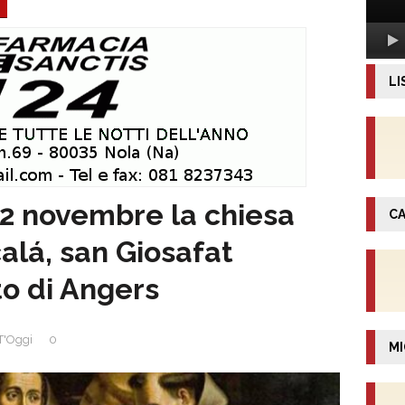
LI
2 novembre la chiesa
CA
alá, san Giosafat
o di Angers
'Oggi
0
MI