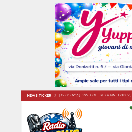
[ 24/11/2019 ]
100 DI QUESTI GIORNI. Bolzano, 
NEWS TICKER
QUESTI GIORNI
[ 09/08/2026 ]
Baiano, smarrito un Chihuahua: l
[ 09/08/2026 ]
Festa della Mozzarella di Bufala