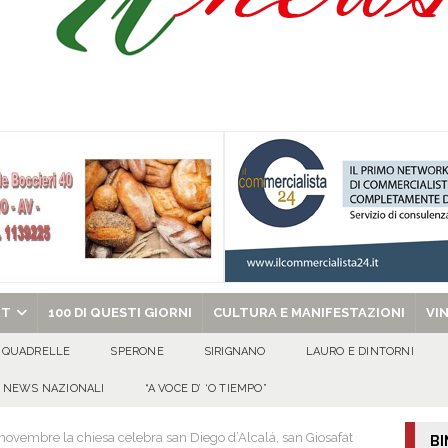
a nel giorno di Santa Filomena: muore il 60enne Carmine Colucci
arlo III: l’appello della famiglia per ritrovarlo
AVELLA
one disabili
AVELLA
chiesa celebra il Martirio di san Giovanni Battista e santa Sabina
EVIDENZA
RT
100 DI QUESTI GIORNI
CULTURA E MANIFESTAZIONI
VI
QUADRELLE
SPERONE
SIRIGNANO
LAURO E DINTORNI
NEWS NAZIONALI
“A VOCE D’ ‘O TIEMPO”
vembre la chiesa celebra san Diego d’Alcalá, san Giosafat
BI