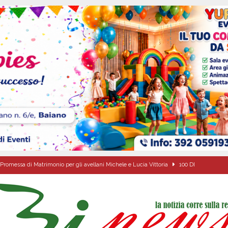
Promessa di Matrimonio per gli avellani Michele e Lucia Vittoria
100 DI
’appello per ritrovarlo
ATTUALITA'
 a Cancello ed Arnone: filiera bufalina solida ed in crescita continua
AREA