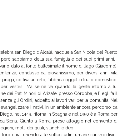
elebra san Diego d’Alcalá, nacque a San Nicola del Puerto
 però sappiamo della sua famiglia e dei suoi primi anni. I
vevano dato al fonte battesimale il nome di Jago (Giacomo).
enitenza, condusse da giovanissimo, per diversi anni, vita
: prega, coltiva un orto, fabbrica oggetti di uso domestico,
er vestirsi. Ma se ne va quando la gente intorno a lui
ne dei Frati Minori di Arizafe, presso Córdoba, e lì egli fa il
 senza gli Ordini, addetto ai lavori vari per la comunità. Nel
 evangelizzare i nativi, in un ambiente ancora percorso da
. Diego, nel 1449, ritorna in Spagna e nel 1450 è a Roma per
 da Siena. Giunto a Roma, prese alloggio nel convento di
egioni, molti dei quali, stanchi e debi
a loro cura, unendo alle sollecitudini umane carismi divini,