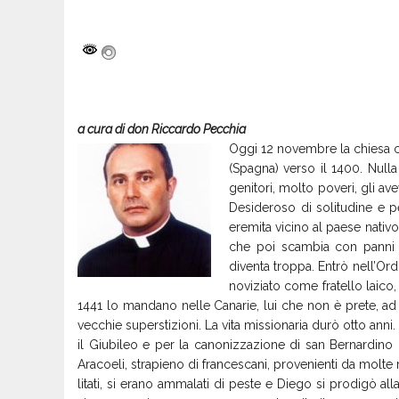
a cura di don Riccardo Pecchia
Oggi 12 novembre la chiesa c
(Spagna) verso il 1400. Nulla
genitori, molto poveri, gli a
Desideroso di solitudine e p
eremita vicino al paese nativo
che poi scambia con panni p
diventa troppa. Entrò nell’Ordi
noviziato come fratello laico,
1441 lo mandano nelle Canarie, lui che non è prete, ad
vecchie superstizioni. La vita missionaria durò otto anni
il Giubileo e per la canonizzazione di san Bernardino
Aracoeli, strapieno di francescani, provenienti da molte r
litati, si erano ammalati di peste e Diego si prodigò all