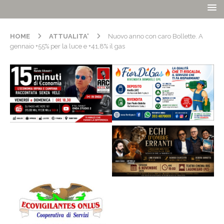
HOME
ATTUALITA'
Nuovo anno con caro Bollette. A
gennaio +55% per la luce e +41,8% il gas