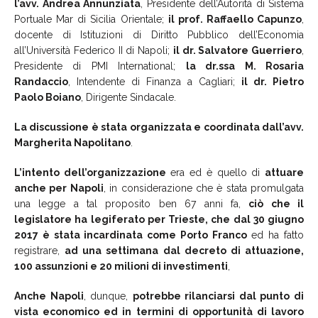
l’avv. Andrea Annunziata
, Presidente dell’Autorità di Sistema
Portuale Mar di Sicilia Orientale;
il prof. Raffaello Capunzo
,
docente di Istituzioni di Diritto Pubblico dell’Economia
all’Università Federico II di Napoli;
il dr. Salvatore Guerriero
,
Presidente di PMI International;
la dr.ssa M. Rosaria
Randaccio
, Intendente di Finanza a Cagliari;
il dr. Pietro
Paolo Boiano
, Dirigente Sindacale.
La discussione è stata organizzata e coordinata dall’avv.
Margherita Napolitano
.
L’intento dell’organizzazione
era ed è quello di
attuare
anche per Napoli
, in considerazione che è stata promulgata
una legge a tal proposito ben 67 anni fa,
ciò che il
legislatore ha legiferato per Trieste, che dal 30 giugno
2017 è stata incardinata come Porto Franco
ed ha fatto
registrare,
ad una settimana dal decreto di attuazione,
100 assunzioni e 20 milioni di investimenti
,
Anche Napoli
, dunque,
potrebbe rilanciarsi dal punto di
vista economico ed in termini di opportunità di lavoro