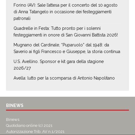
Forino (AV): Sale l’attesa per il concerto del 10 agosto
di Anna Tatangelo in occasione dei festeggiamenti
patronali
Quadrelle in Festa: Tutto pronto per i solenni
festeggiamenti in onore di San Giovanni Battista 2026!
Mugnano del Cardinale, “Puparuolo” dal 1948: da
Saverio ai figli Francesco e Giuseppe, la storia continua
U.S. Avellino. Sponsor e kit gara della stagione
2026/27
Avella: lutto per la scomparsa di Antonio Napolitano
BINEWS
Binews
Quotidiano online (c) 2021
Autorizzazione Trib. AV n.1/2021