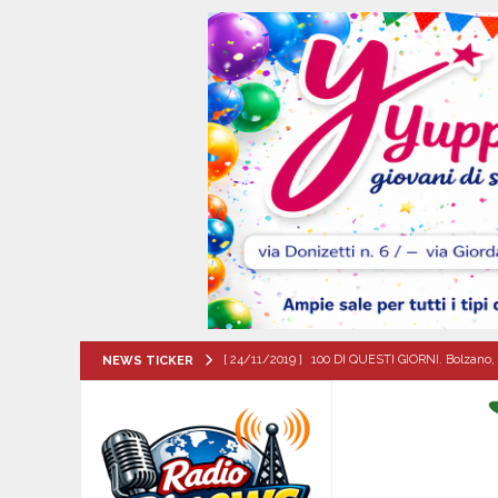
[ 24/11/2019 ]
100 DI QUESTI GIORNI. Bolzano, 
NEWS TICKER
QUESTI GIORNI
[ 09/08/2026 ]
Flumeri, ieri 8 agosto ’26 l’alza
[ 09/08/2026 ]
MUGNANO DEL CARDINALE. Chi er