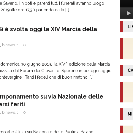
e Saverio, i nipoti e parenti tutt. I funerali avranno luogo
 2019alle ore 17,30 partendo dalla
[…]
LI
 è svolta oggi la XIV Marcia della
binews.it
0
, domenica 30 giugno 2019, la XIV^ edizione della Marcia
CA
izzata dal Forum dei Giovani di Sperone in pellegrinaggio
tevergine. Tanti i fedeli che di buon mattino,
[…]
mponamento su via Nazionale delle
rsi feriti
binews.it
0
MI
rno alle 20 su via Nazionale delle Puglie a Baiano,