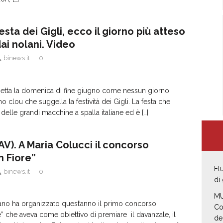
sta dei Gigli, ecco il giorno più atteso
ai nolani. Video
binews.it
0
etta la domenica di fine giugno come nessun giorno
rno clou che suggella la festività dei Gigli. La festa che
e delle grandi macchine a spalla italiane ed è
[…]
V). A Maria Colucci il concorso
n Fiore”
Fl
binews.it
0
di
MU
no ha organizzato quest’anno il primo concorso
Co
e” che aveva come obiettivo di premiare il davanzale, il
de