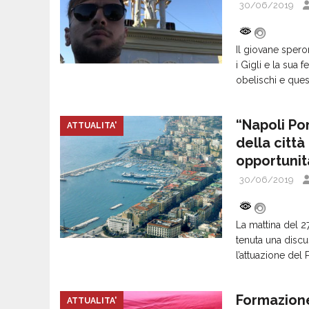
30/06/2019
Il giovane spero
i Gigli e la sua 
obelischi e que
“Napoli Por
ATTUALITA'
della città
opportunit
30/06/2019
La mattina del 27
tenuta una discu
l’attuazione del
Formazione
ATTUALITA'