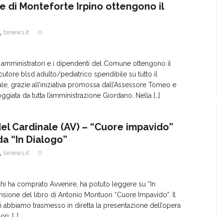
 di Monteforte Irpino ottengono il
binews.it
0
 amministratori e i dipendenti del Comune ottengono il
cutore blsd adulto/pediatrico spendibile su tutto il
nale, grazie all’iniziativa promossa dall’Assessore Tomeo e
giata da tutta l’amministrazione Giordano. Nella
[…]
l Cardinale (AV) – “Cuore impavido”
da “In Dialogo”
binews.it
0
hi ha comprato Avvenire, ha potuto leggere su “In
nsione del libro di Antonio Montuori “Cuore Impavido”. Il
 abbiamo trasmesso in diretta la presentazione dell’opera
ori,
[…]