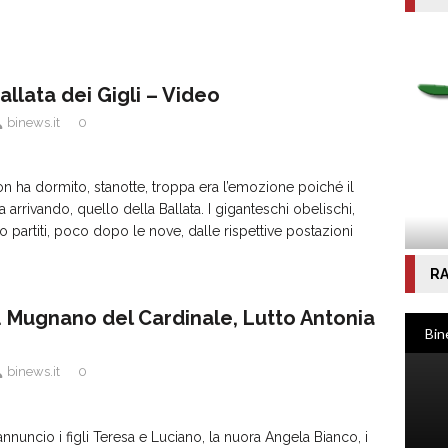
llata dei Gigli – Video
binews.it
0
on ha dormito, stanotte, troppa era l’emozione poiché il
 arrivando, quello della Ballata. I giganteschi obelischi,
no partiti, poco dopo le nove, dalle rispettive postazioni
RA
’. Mugnano del Cardinale, Lutto Antonia
binews.it
0
annuncio i figli Teresa e Luciano, la nuora Angela Bianco, i