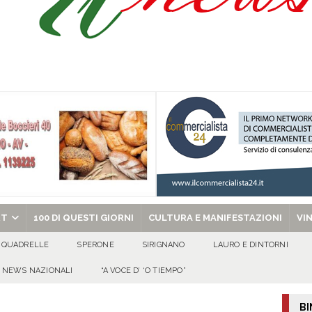
’appello per ritrovarlo
ATTUALITA'
 a Cancello ed Arnone: filiera bufalina solida ed in crescita continua
AREA
a nel giorno di Santa Filomena: muore il 60enne Carmine Colucci
chiesa celebra il Martirio di san Giovanni Battista e santa Sabina
EVIDENZA
RT
100 DI QUESTI GIORNI
CULTURA E MANIFESTAZIONI
VI
QUADRELLE
SPERONE
SIRIGNANO
LAURO E DINTORNI
NEWS NAZIONALI
“A VOCE D’ ‘O TIEMPO”
BI