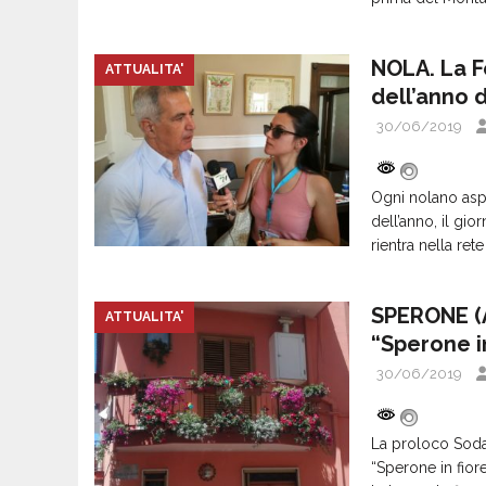
NOLA. La Fe
ATTUALITA'
dell’anno d
30/06/2019
Ogni nolano asp
dell’anno, il gio
rientra nella ret
SPERONE (A
ATTUALITA'
“Sperone i
30/06/2019
La proloco Soda
“Sperone in fior