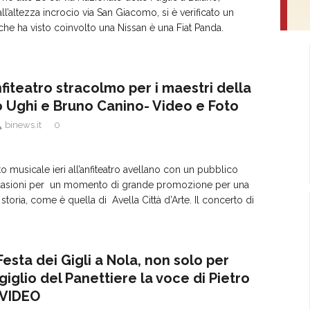
ll’altezza incrocio via San Giacomo, si è verificato un
e ha visto coinvolto una Nissan è una Fiat Panda.
fiteatro stracolmo per i maestri della
 Ughi e Bruno Canino- Video e Foto
binews.it
0
 musicale ieri all’anfiteatro avellano con un pubblico
casioni per un momento di grande promozione per una
i storia, come è quella di Avella Città d’Arte. Il concerto di
esta dei Gigli a Nola, non solo per
 giglio del Panettiere la voce di Pietro
. VIDEO