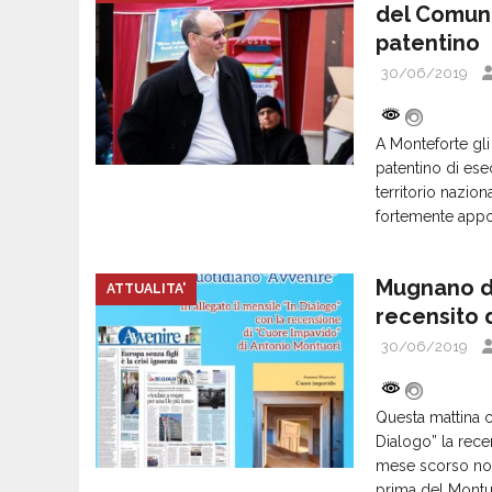
del Comune
patentino
30/06/2019
A Monteforte gli
patentino di ese
territorio nazio
fortemente appog
Mugnano de
ATTUALITA'
recensito 
30/06/2019
Questa mattina c
Dialogo” la rece
mese scorso noi
prima del Montu