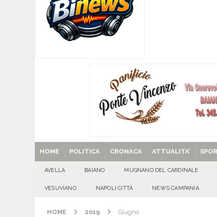
Santa Filomena
CRONACA
[ 09/08/2026 ]
Baiano, smarrito un Chihuahua: l
[ 09/08/2026 ]
Festa della Mozzarella di Bufala
CASERTANA
[ 09/08/2026 ]
Mugnano del Cardinale, tragedi
ATTUALITA'
[ 29/08/2025 ]
SANT’Oggi. Venerdì 29 agosto la 
HOME
POLITICA
CRONACA
ATTUALITA’
SPO
AVELLA
BAIANO
MUGNANO DEL CARDINALE
VESUVIANO
NAPOLI CITTÀ
NEWS CAMPANIA
HOME
2019
Giugno