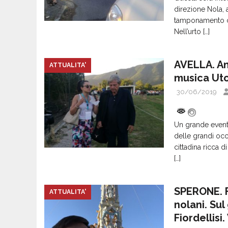
direzione Nola, a
tamponamento ch
Nell’urto
[…]
AVELLA. An
ATTUALITA'
musica Uto
30/06/2019
Un grande evento
delle grandi oc
cittadina ricca d
[…]
SPERONE. F
ATTUALITA'
nolani. Sul
Fiordellisi