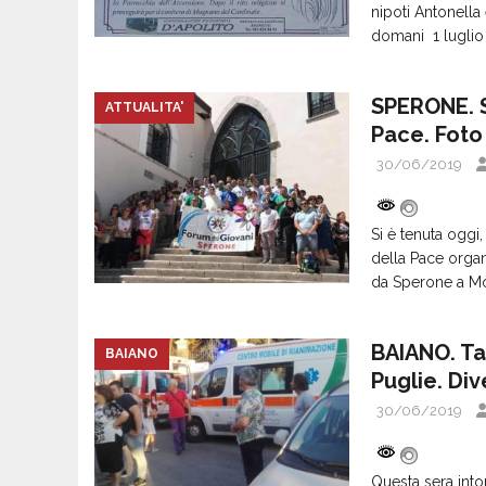
nipoti Antonella 
domani 1 luglio
SPERONE. Si
ATTUALITA'
Pace. Foto
30/06/2019
Si è tenuta oggi
della Pace organ
da Sperone a Mon
BAIANO. Ta
BAIANO
Puglie. Dive
30/06/2019
Questa sera into