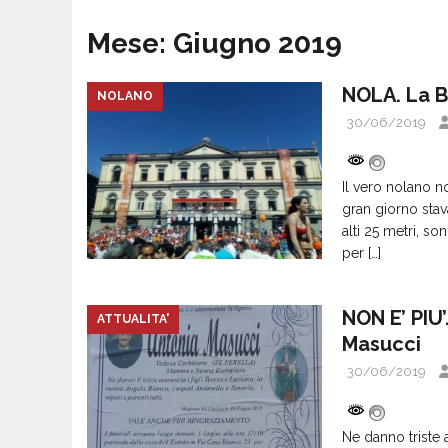
Mese:
Giugno 2019
NOLA. La Ba
NOLANO
30/06/2019
Il vero nolano n
gran giorno stava
alti 25 metri, so
per
[…]
NON E’ PIU
ATTUALITA'
Masucci
30/06/2019
Ne danno triste 