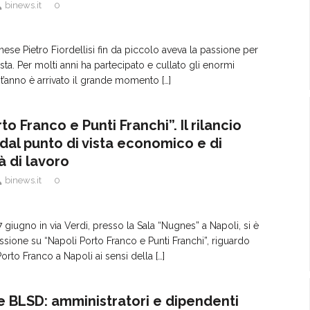
binews.it
0
nese Pietro Fiordellisi fin da piccolo aveva la passione per
festa. Per molti anni ha partecipato e cullato gli enormi
st’anno è arrivato il grande momento
[…]
to Franco e Punti Franchi”. Il rilancio
 dal punto di vista economico e di
à di lavoro
binews.it
0
 giugno in via Verdi, presso la Sala “Nugnes” a Napoli, si è
ssione su “Napoli Porto Franco e Punti Franchi”, riguardo
 Porto Franco a Napoli ai sensi della
[…]
 BLSD: amministratori e dipendenti