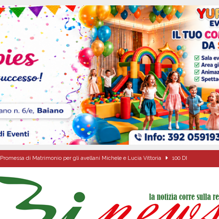
Promessa di Matrimonio per gli avellani Michele e Lucia Vittoria
100 DI
ta del nuovo “Giglio“ di grano.
ALTA IRPINIA
a Carmine Colucci, il 60enne morto tragicamente nel giorno della festa di