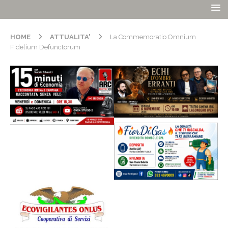
HOME
ATTUALITA'
La Commemoratio Omnium
Fidelium Defunctorum