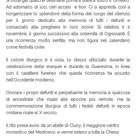
Si inizia già qualche settimana prima a tirare a lustro il cimitero.
Ad adornarlo di luci, ceri accesi e fiori. Ci si appresta così a
riorganizzare lo splendore della forma del
luogo del silenzio
per
il giorno dedicato alla memoria di tutti i defunti e
consacrato alla preghiera in loro onore. Si celebra il 2
novembre, il giorno successivo alla solennità di Ognissanti. È
una ricorrenza molto sentita, ma non figura nel calendario
come festività civile.
Il colore liturgico è il viola, lo stesso utilizzato durante la
celebrazione delle esequie e durante la Quaresima, in linea
con il carattere funereo che questa ricorrenza ha assunto
nell’Occidente moderno.
Onorare i propri defunti e
perpetuarne la memoria è qualcosa
di ancestrale che risale alle epoche più remote, ma la
commemorazione liturgica di tutti i fedeli defunti in epoca
cristiana risale al X secolo.
Il rito prese avvio da un abate di Cluny, il maggiore centro
monastico del Medioevo, e venne esteso a tutta la Chiesa