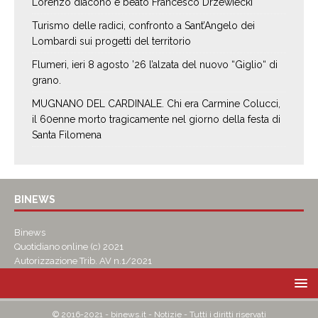
Lorenzo diacono e beato Francesco Drzewiecki
Turismo delle radici, confronto a Sant’Angelo dei
Lombardi sui progetti del territorio
Flumeri, ieri 8 agosto ’26 l’alzata del nuovo “Giglio“ di
grano.
MUGNANO DEL CARDINALE. Chi era Carmine Colucci,
il 60enne morto tragicamente nel giorno della festa di
Santa Filomena
BINEWS
Binews
Quotidiano online (c) 2021
Autorizzazione Trib. AV n.1/2021
© 2016-2021 - binews.it - Notizie - Tutti i diritti riservati