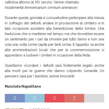
cattolica attorno al XIV secolo. Venne chiamato
inizialmente
Anniversarium omnium animarum
.
Durante questa giornata è consuetudine partecipare alla messa
in suffragio dei defunti, andare in processione al cimitero e in
tale occasione assistere alla benedizione delle tombe. Una
trad
i
zione che si mantiene nel tempo ma che dovrebbe
essere
un sentimento per i cari da onora
re
per tutto l’anno e non una
sola una volta come capita per tanti ormai. E l’appello va anche
alle amministrazioni locali che per la commemorazione si
apprestano a lustrare i cimiteri in occasione della fest
a
.
Quest’anno ricordare i defunti sarà tristemente legato anche
alle morti per le guerre che stanno colpendo l’umanità. Un
pensiero sarà per i bambini, anime innocenti.
Nunziata Napolitano