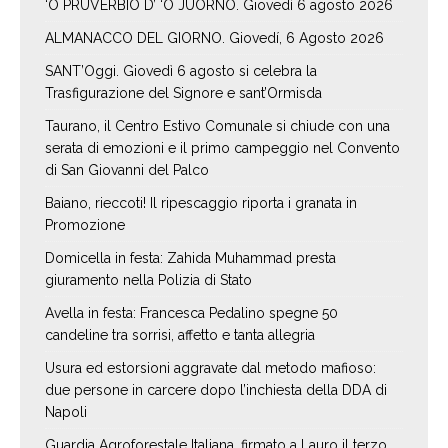
‘O PRUVERBIO D’ ‘O JUORNO. Giovedì 6 agosto 2026
ALMANACCO DEL GIORNO. Giovedí, 6 Agosto 2026
SANT’Oggi. Giovedì 6 agosto si celebra la
Trasfigurazione del Signore e sant’Ormisda
Taurano, il Centro Estivo Comunale si chiude con una
serata di emozioni e il primo campeggio nel Convento
di San Giovanni del Palco
Baiano, rieccoti! Il ripescaggio riporta i granata in
Promozione
Domicella in festa: Zahida Muhammad presta
giuramento nella Polizia di Stato
Avella in festa: Francesca Pedalino spegne 50
candeline tra sorrisi, affetto e tanta allegria
Usura ed estorsioni aggravate dal metodo mafioso:
due persone in carcere dopo l’inchiesta della DDA di
Napoli
Guardia Agroforestale Italiana, firmato a Lauro il terzo