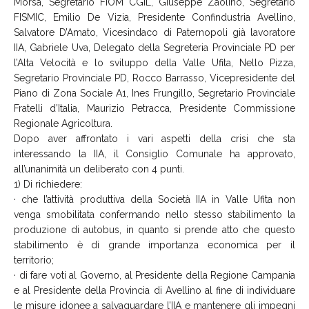
Morsa, Segretario FIOM CGIL, Giuseppe Zaolino, Segretario
FISMIC, Emilio De Vizia, Presidente Confindustria Avellino,
Salvatore D’Amato, Vicesindaco di Paternopoli già lavoratore
IIA, Gabriele Uva, Delegato della Segreteria Provinciale PD per
l’Alta Velocità e lo sviluppo della Valle Ufita, Nello Pizza,
Segretario Provinciale PD, Rocco Barrasso, Vicepresidente del
Piano di Zona Sociale A1, Ines Frungillo, Segretario Provinciale
Fratelli d’Italia, Maurizio Petracca, Presidente Commissione
Regionale Agricoltura.
Dopo aver affrontato i vari aspetti della crisi che sta
interessando la IIA, il Consiglio Comunale ha approvato,
all’unanimità un deliberato con 4 punti.
1) Di richiedere:
· che l’attività produttiva della Società IIA in Valle Ufita non
venga smobilitata confermando nello stesso stabilimento la
produzione di autobus, in quanto si prende atto che questo
stabilimento è di grande importanza economica per il
territorio;
· di fare voti al Governo, al Presidente della Regione Campania
e al Presidente della Provincia di Avellino al fine di individuare
le misure idonee a salvaguardare l’IIA e mantenere gli impegni