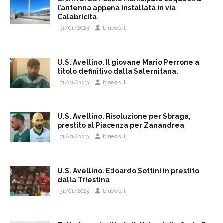
l’antenna appena installata in via
Calabricita
31/01/2023
binews.it
U.S. Avellino. Il giovane Mario Perrone a
titolo definitivo dalla Salernitana.
31/01/2023
binews.it
U.S. Avellino. Risoluzione per Sbraga,
prestito al Piacenza per Zanandrea
31/01/2023
binews.it
U.S. Avellino. Edoardo Sottini in prestito
dalla Triestina
31/01/2023
binews.it