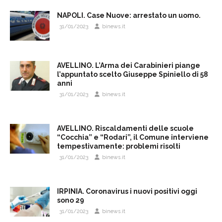
NAPOLI. Case Nuove: arrestato un uomo.
31/01/2023
binews.it
AVELLINO. L’Arma dei Carabinieri piange
l’appuntato scelto Giuseppe Spiniello di 58
anni
31/01/2023
binews.it
AVELLINO. Riscaldamenti delle scuole
“Cocchia” e “Rodari”, il Comune interviene
tempestivamente: problemi risolti
31/01/2023
binews.it
IRPINIA. Coronavirus i nuovi positivi oggi
sono 29
31/01/2023
binews.it