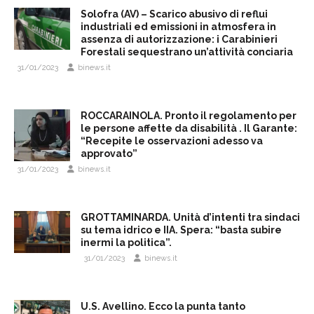
Solofra (AV) – Scarico abusivo di reflui
industriali ed emissioni in atmosfera in
assenza di autorizzazione: i Carabinieri
Forestali sequestrano un’attività conciaria
31/01/2023
binews.it
ROCCARAINOLA. Pronto il regolamento per
le persone affette da disabilità . Il Garante:
“Recepite le osservazioni adesso va
approvato”
31/01/2023
binews.it
GROTTAMINARDA. Unità d’intenti tra sindaci
su tema idrico e IIA. Spera: “basta subire
inermi la politica”.
31/01/2023
binews.it
U.S. Avellino. Ecco la punta tanto