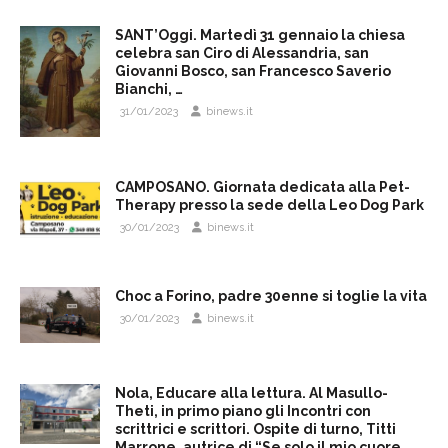
SANT’Oggi. Martedì 31 gennaio la chiesa
celebra san Ciro di Alessandria, san
Giovanni Bosco, san Francesco Saverio
Bianchi, …
31/01/2023
binews.it
CAMPOSANO. Giornata dedicata alla Pet-
Therapy presso la sede della Leo Dog Park
30/01/2023
binews.it
Choc a Forino, padre 30enne si toglie la vita
30/01/2023
binews.it
Nola, Educare alla lettura. Al Masullo-
Theti, in primo piano gli Incontri con
scrittrici e scrittori. Ospite di turno, Titti
Marrone, autrice di “Se solo il mio cuore