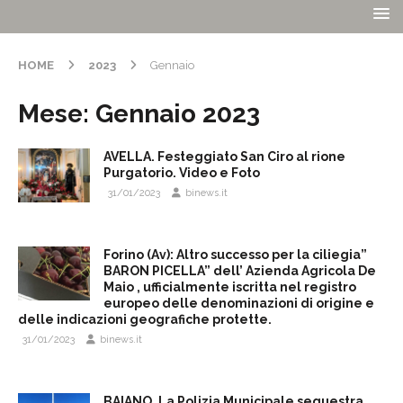
HOME
2023
Gennaio
Mese:
Gennaio 2023
AVELLA. Festeggiato San Ciro al rione
Purgatorio. Video e Foto
31/01/2023
binews.it
Forino (Av): Altro successo per la ciliegia”
BARON PICELLA” dell’ Azienda Agricola De
Maio , ufficialmente iscritta nel registro
europeo delle denominazioni di origine e
delle indicazioni geografiche protette.
31/01/2023
binews.it
BAIANO. La Polizia Municipale sequestra