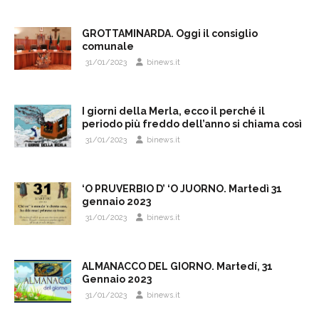
GROTTAMINARDA. Oggi il consiglio
comunale
31/01/2023
binews.it
I giorni della Merla, ecco il perché il
periodo più freddo dell’anno si chiama così
31/01/2023
binews.it
‘O PRUVERBIO D’ ‘O JUORNO. Martedì 31
gennaio 2023
31/01/2023
binews.it
ALMANACCO DEL GIORNO. Martedí, 31
Gennaio 2023
31/01/2023
binews.it