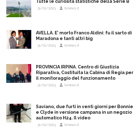
Tutte le curiosità statistiche della Serie B
31/01/2023
binews.it
AVELLA. E’ morto Franco Aldini: fu il sarto di
Maradona e tanti altri big
31/01/2023
binews.it
PROVINCIA IRPINA. Centro di Giustizia
Riparativa, Costituita la Cabina di Regia per
il monitoraggio del funzionamento
31/01/2023
binews.it
Saviano, due furti in venti giorni per Bonnie
e Clyde in versione campana in un negozio
automatico H24. Il video
31/01/2023
binews.it