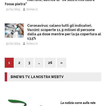
fosse pietra”
30/01/2023
binews.it
Coronavirus: calano tutti gli indicatori.
Vaccini: scoperte 11,9 milioni di persone
dalla 4a dose mentre per la 5a copertura al
13,5%
30/01/2023
binews.it
1
2
3
…
26
»
BINEWS TV. LA NOSTRA WEBTV