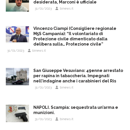
desiderata, Marconi è ufficiale
31/01/2023
binews.it
Vincenzo Ciampi (Consigliere regionale
M5S Campania): “Il volontariato di
Protezione civile dimenticato dalla
delibera sulla… Protezione civile”
31/01/2023
binews.it
San Giuseppe Vesuviano: 49enne arrestato
per rapina in tabaccheria. Impegnati
nell’indagine anche i carabinieri del Ris
31/01/2023
binews.it
NAPOLI. Scampia: sequestrata un’arma e
munizioni.
31/01/2023
binews.it