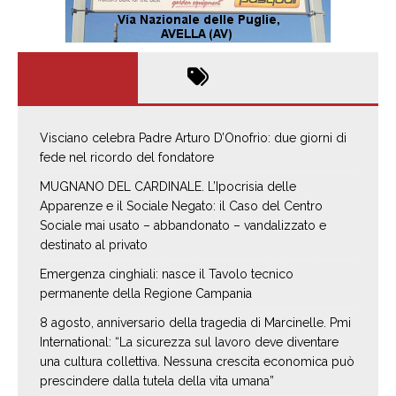
Visciano celebra Padre Arturo D’Onofrio: due giorni di
fede nel ricordo del fondatore
MUGNANO DEL CARDINALE. L’Ipocrisia delle
Apparenze e il Sociale Negato: il Caso del Centro
Sociale mai usato – abbandonato – vandalizzato e
destinato al privato
Emergenza cinghiali: nasce il Tavolo tecnico
permanente della Regione Campania
8 agosto, anniversario della tragedia di Marcinelle. Pmi
International: “La sicurezza sul lavoro deve diventare
una cultura collettiva. Nessuna crescita economica può
prescindere dalla tutela della vita umana”