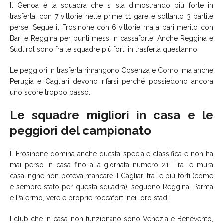
Il Genoa è la squadra che si sta dimostrando più forte in
trasferta, con 7 vittorie nelle prime 11 gare e soltanto 3 partite
perse. Segue il Frosinone con 6 vittorie ma a pari merito con
Bari e Reggina per punti messi in cassaforte. Anche Reggina e
Sudtirol sono fra le squadre più forti in trasferta quest’anno.
Le peggiori in trasferta rimangono Cosenza e Como, ma anche
Perugia e Cagliari devono rifarsi perché possiedono ancora
uno score troppo basso.
Le squadre migliori in casa e le
peggiori del campionato
Il Frosinone domina anche questa speciale classifica e non ha
mai perso in casa fino alla giornata numero 21. Tra le mura
casalinghe non poteva mancare il Cagliari tra le più forti (come
è sempre stato per questa squadra), seguono Reggina, Parma
e Palermo, vere e proprie roccaforti nei loro stadi.
I club che in casa non funzionano sono Venezia e Benevento,