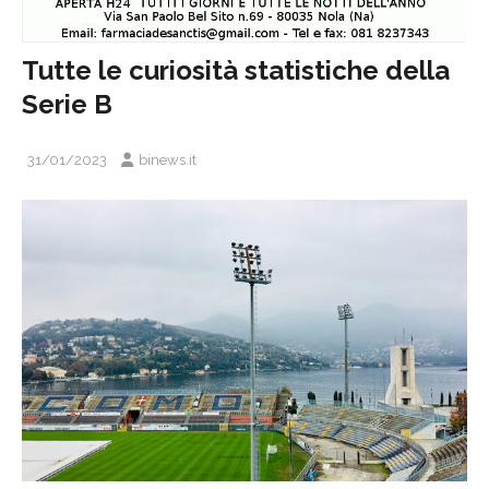
Tutte le curiosità statistiche della
Serie B
31/01/2023
binews.it