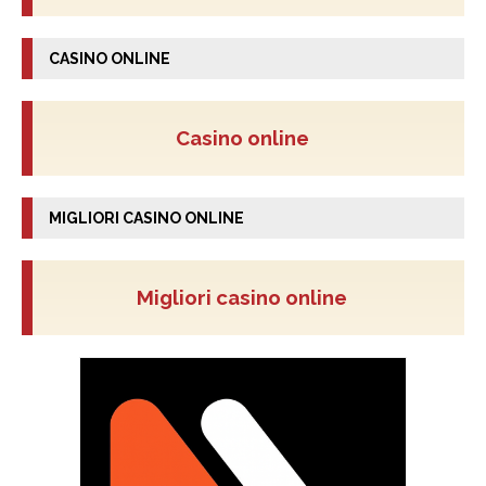
CASINO ONLINE
Casino online
MIGLIORI CASINO ONLINE
Migliori casino online