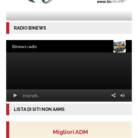
RADIO BINEWS
LISTA DI SITI NON AAMS
Migliori ADM