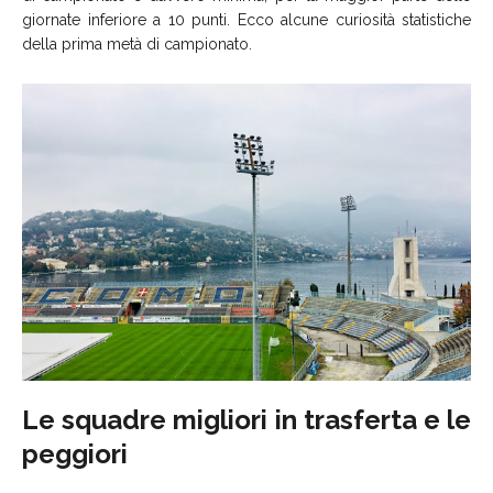
giornate inferiore a 10 punti. Ecco alcune curiosità statistiche
della prima metà di campionato.
Le squadre migliori in trasferta e le
peggiori