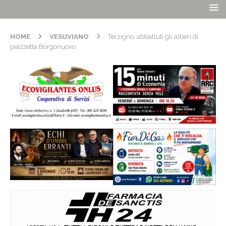
HOME
VESUVIANO
Terzigno, abbattuti gli alberi di
piazzetta Borgonuovo.