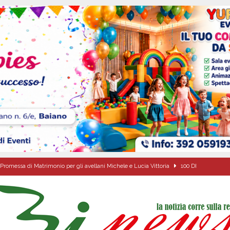
Promessa di Matrimonio per gli avellani Michele e Lucia Vittoria
100 DI
ale si chiude con una serata di emozioni e il primo campeggio nel Convento di