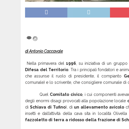
di Antonio Caccavale
Nella primavera del
1996
, su iniziativa di un gruppo 
Difesa
del
Territorio
. Tra i principali fondatori e ani
che assunse il ruolo di presidente, il compianto
G
comunale) e lo scrivente, che consigliere comunale di 
Quel
Comitato
civico
, i cui componenti aveva
degli enormi disagi provocati alla popolazione locale
di
Schiava
di
Tufino
), di
un
allevamento
avicolo
ch
insetti e dall’attività della cava sita in località Olivella
fazzoletto
di
terra
a
ridosso
della
frazione di
Sch