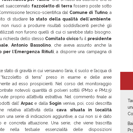
i nel suaccennato
fazzoletto
di
terra
fossero poste sotto
a Commissione tecnico-scientifica dal
Comune
di
Tufino
, a
pito di studiare
lo
stato
della
qualità
dell
‘
ambiente
.
non riuscì a produrre risultati soddisfacenti perché gli
tilizzati non furono quelli di cui ci sarebbe stato bisogno.
 richiesta dello stesso
Comitato
civico
fu il
presidente
nale
,
Antonio
Bassolino
, che aveva assunto anche la
o
per
l
’
Emergenza
Rifiuti
, a disporre una campagna di
stato di gravità in cui versavano l’aria, il suolo e l’acqua di
 “fazzoletto di
terra” preso in esame e delle aree
ente ad esso prospicienti. Nel corso del monitoraggio
ontrate notevoli quantità di polveri sottili (PM10 e PM2,5)
ovute proprio all’attività estrattiva. Nel commento finale ai
Ta
odotti dall’
Arpac
e dalla
Sogin
veniva, poi, così descritta
un
ne relativa all’attività della
cava
situata
in
località
Co
con una serie di indicazioni aggiuntive, a cui non si è dato
o e concreta attuazione. Una serie, che viene trascritta
Ba
ente nella testuale essenzialità delle disposizioni
Pr