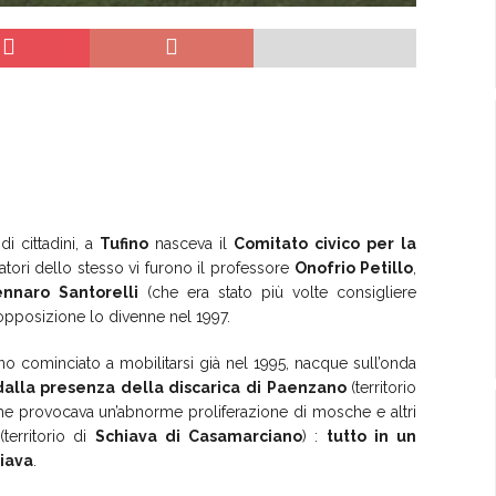
di cittadini, a
Tufino
nasceva il
Comitato
civico
per
la
matori dello stesso vi furono il professore
Onofrio
Petillo
,
ennaro
Santorelli
(che era stato più volte consigliere
opposizione lo divenne nel 1997.
no cominciato a mobilitarsi già nel 1995, nacque sull’onda
dalla
presenza
della
discarica
di
Paenzano
(territorio
e provocava un’abnorme proliferazione di mosche e altri
 (territorio di
Schiava
di
Casamarciano
) :
tutto
in
un
iava
.