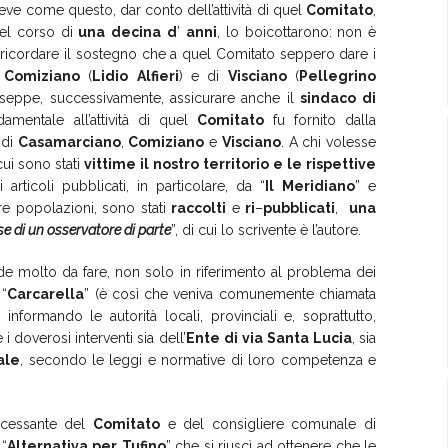
 come questo, dar conto dell’attività di quel
Comitato
,
nel corso di
una
decina
d
’
anni
, lo boicottarono: non è
i ricordare il sostegno che a quel Comitato seppero dare i
i
Comiziano
(
Lidio
Alfieri
) e di
Visciano
(
Pellegrino
seppe, successivamente, assicurare anche il
sindaco
di
amentale all’attività di quel
Comitato
fu fornito dalla
 di
Casamarciano
,
Comiziano
e
Visciano
. A chi volesse
 cui sono stati
vittime
il
nostro
territorio
e
le
rispettive
ticoli pubblicati, in particolare, da “
Il
Meridiano
” e
tre popolazioni, sono stati
raccolti
e
ri
–
pubblicati
,
una
e di un osservatore di parte
”, di cui lo scrivente è l’autore.
de molto da fare, non solo in riferimento al problema dei
 “
Carcarella
” (è così che veniva comunemente chiamata
 informando le autorità locali, provinciali e, soprattutto,
i doverosi interventi sia dell’
Ente
di
via
Santa
Lucia
, sia
ale
, secondo le leggi e normative di loro competenza e
incessante del
Comitato
e del consigliere comunale di
 “
Alternativa
per
Tufino
” che si riuscì ad ottenere che le