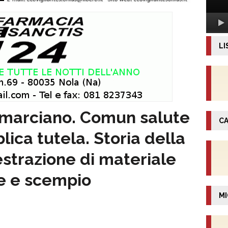
LI
amarciano. Comun salute
CA
ica tutela. Storia della
’estrazione di materiale
e e scempio
MI