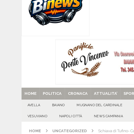
[ 05/08/2026 ]
Baiano, rieccoti! Il ripescaggio
[ 05/08/2026 ]
Domicella in festa: Zahida Muh
[ 05/08/2026 ]
Avella in festa: Francesca Pedali
GIORNI
[ 05/08/2026 ]
Usura ed estorsioni aggravate d
CRONACA
[ 29/08/2025 ]
SANT’Oggi. Venerdì 29 agosto la 
HOME
POLITICA
CRONACA
ATTUALITA’
SPO
AVELLA
BAIANO
MUGNANO DEL CARDINALE
VESUVIANO
NAPOLI CITTÀ
NEWS CAMPANIA
HOME
UNCATEGORIZED
Schiava di Tufino- 