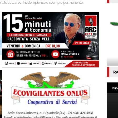
 materiale calcareo. Inadempienze e scempio permanente.
RA