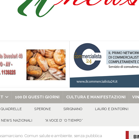
 riporta i granata in Promozione
ATTUALITA'
ammad presta giuramento nella Polizia di Stato
EVIDENZA
no spegne 50 candeline tra sorrisi, affetto e tanta allegria
100 DI QUESTI
al metodo mafioso: due persone in carcere dopo l’inchiesta della DDA di Napoli
chiesa celebra il Martirio di san Giovanni Battista e santa Sabina
EVIDENZA
RT
100 DI QUESTI GIORNI
CULTURA E MANIFESTAZIONI
VI
QUADRELLE
SPERONE
SIRIGNANO
LAURO E DINTORNI
NEWS NAZIONALI
“A VOCE D’ ‘O TIEMPO”
Casamarciano. Comun salute e ambiente, senza pubblica
BI