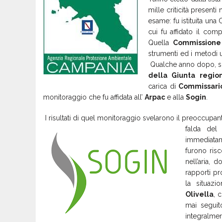
mille criticità present
esame: fu istituita un
cui fu affidato il com
Quella
Commissione
strumenti ed i metodi u
Qualche anno dopo, su
della
Giunta
regio
carica di
Commissari
monitoraggio che fu affidata all’
Arpac
e alla
Sogin
.
I risultati di quel monitoraggio svelarono il preoccupante 
falda del
immediatam
furono risc
nell’aria, d
rapporti pr
la situazio
Olivella
, 
mai seguit
integralm