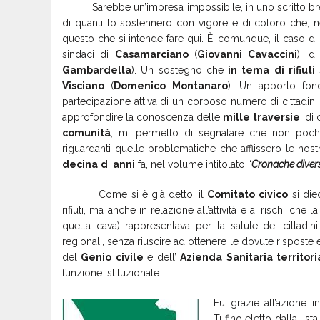
Sarebbe un’impresa impossibile, in uno scritto breve
di quanti lo sostennero con vigore e di coloro che, 
questo che si intende fare qui. È, comunque, il caso d
sindaci di
Casamarciano
(
Giovanni
Cavaccini
), d
Gambardella
). Un sostegno che
in
tema
di
rifiuti
Visciano
(
Domenico
Montanaro
). Un apporto fond
partecipazione attiva di un corposo numero di cittadini
approfondire la conoscenza delle
mille
traversie
, di
comunità
, mi permetto di segnalare che non pochi ar
riguardanti quelle problematiche che afflissero le nos
decina
d
’
anni
fa, nel volume intitolato “
Cronache divers
Come si è già detto, il
Comitato
civico
si die
rifiuti, ma anche in relazione all’attività e ai rischi che la
quella cava) rappresentava per la salute dei cittadini,
regionali, senza riuscire ad ottenere le dovute risposte e 
del
Genio
civile
e dell’
Azienda
Sanitaria
territori
funzione istituzionale.
Fu grazie all’azione 
Tufino eletto dalla lista