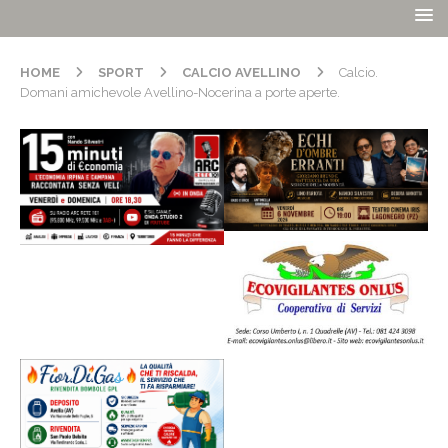
HOME
SPORT
CALCIO AVELLINO
Calcio.
Domani amichevole Avellino-Nocerina a porte aperte.