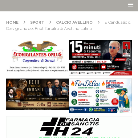
HOME
SPORT
CALCIO AVELLINO
E’ Candussio di
Cervignano del Friuli l’arbitro di Avellino-Latina