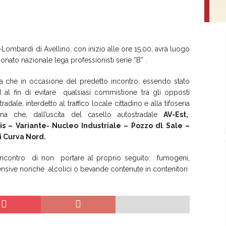
ombardi di Avellino, con inizio alle ore 15,00, avrà luogo
ionato nazionale lega professionisti serie “B” .
ina che in occasione del predetto incontro, essendo stato
ed al fin di evitare qualsiasi commistione tra gli opposti
dale, interdetto al traffico locale cittadino e alla tifoseria
na che, dall’uscita del casello autostradale
AV-Est,
 – Variante- Nucleo Industriale – Pozzo dl Sale –
i Curva Nord.
o all’incontro di non portare al proprio seguito: fumogeni,
offensive nonché alcolici o bevande contenute in contenitori