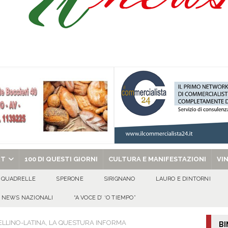
l congresso in Campania: obiettivo consolidare la crescita e preparare le prossime
tello Lancellotti tornerà ad ardere nella notte del 30 agosto
ATTUALITA'
casa un uomo e una donna: aperta un’indagine
ATTUALITA'
a di energia elettrica – i Carabinieri denunciano un 65enne
EVIDENZA
chiesa celebra il Martirio di san Giovanni Battista e santa Sabina
EVIDENZA
RT
100 DI QUESTI GIORNI
CULTURA E MANIFESTAZIONI
VI
QUADRELLE
SPERONE
SIRIGNANO
LAURO E DINTORNI
NEWS NAZIONALI
“A VOCE D’ ‘O TIEMPO”
ELLINO-LATINA, LA QUESTURA INFORMA
BI