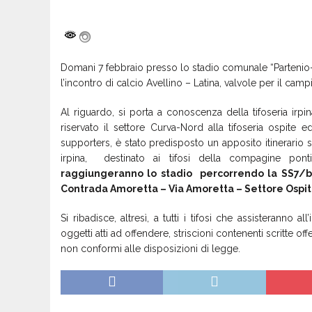
Domani 7 febbraio presso lo stadio comunale “Partenio-L
l’incontro di calcio Avellino – Latina, valvole per il camp
Al riguardo, si porta a conoscenza della tifoseria irp
riservato il settore Curva-Nord alla tifoseria ospite 
supporters, è stato predisposto un apposito itinerario stra
irpina, destinato ai tifosi della compagine ponti
raggiungeranno lo stadio percorrendo la SS7/bis
Contrada Amoretta – Via Amoretta – Settore Ospit
Si ribadisce, altresì, a tutti i tifosi che assisterann
oggetti atti ad offendere, striscioni contenenti scritte 
non conformi alle disposizioni di legge.