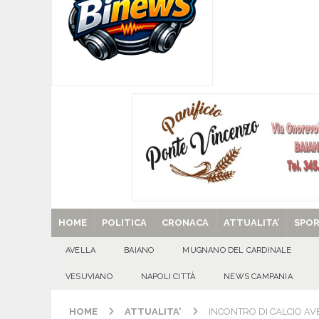
[ 07/08/2026 ]
Forza Italia apre la stagione de
sfide
ATTUALITA'
[ 07/08/2026 ]
Lauro riaccende la storia: il Cas
[ 07/08/2026 ]
Portici, trovati senza vita in 
[ 07/08/2026 ]
Montoro (AV): Ruba circa 130mil
[ 29/08/2025 ]
SANT’Oggi. Venerdì 29 agosto la 
HOME
POLITICA
CRONACA
ATTUALITA’
SPO
AVELLA
BAIANO
MUGNANO DEL CARDINALE
VESUVIANO
NAPOLI CITTÀ
NEWS CAMPANIA
HOME
ATTUALITA'
INCONTRO DI CALCIO AV