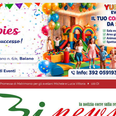
Promessa di Matrimonio per gli avellani Michele e Lucia Vittoria
100 DI
o della fede: il triduo di Santa Filomena tra le strade del paese