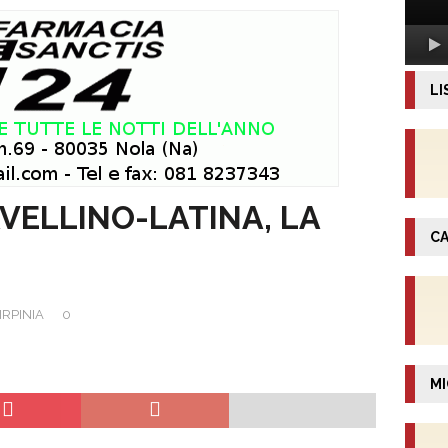
LI
VELLINO-LATINA, LA
CA
IRPINIA
0
MI