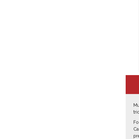
Mu
tr
Fo
Ca
pr